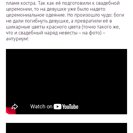
пламя костра. Так как её подготовили к свадебной
церемонии, то на девушке уже было надето
церемониальное одеяние. Но произошло чудо: боги
не дали погибнуть девушке, а превратили её в
шикарные цветы красного цвета (точно такого же,
что и свадебный наряд невесты – на фото) –
антуриум!