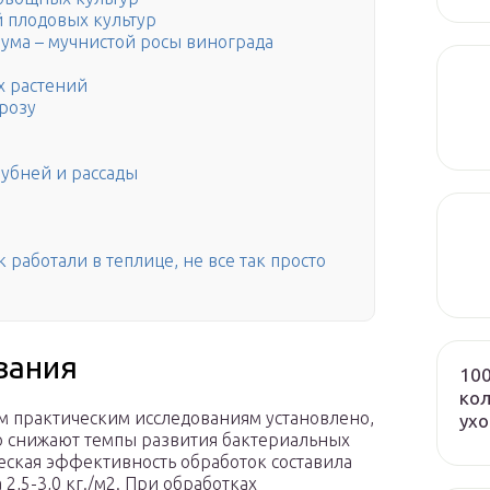
 плодовых культур
ума – мучнистой росы винограда
х растений
 розу
лубней и рассады
 работали в теплице, не все так просто
вания
100
кол
м практическим исследованиям установлено,
ух
о снижают темпы развития бактериальных
еская эффективность обработок составила
2,5-3,0 кг./м2. При обработках