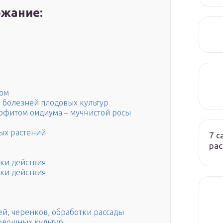
жание:
том
 болезней плодовых культур
офитом оидиума – мучнистой росы
ых растений
7 
ра
оки действия
оки действия
ей, черенков, обработки рассады
овощных культур