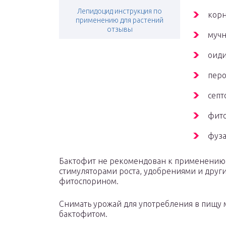
Лепидоцид инструкция по
кор
применению для растений
отзывы
мучн
оид
перо
септ
фит
фуз
Бактофит не рекомендован к применению в
стимуляторами роста, удобрениями и други
фитоспорином.
Снимать урожай для употребления в пищу 
бактофитом.