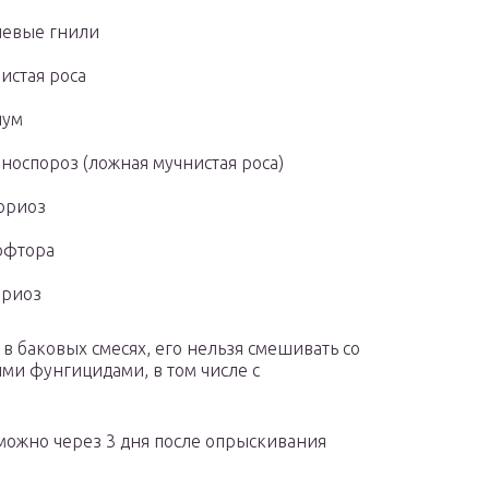
невые гнили
истая роса
иум
носпороз (ложная мучнистая роса)
ориоз
офтора
ариоз
 баковых смесях, его нельзя смешивать со
ми фунгицидами, в том числе с
можно через 3 дня после опрыскивания