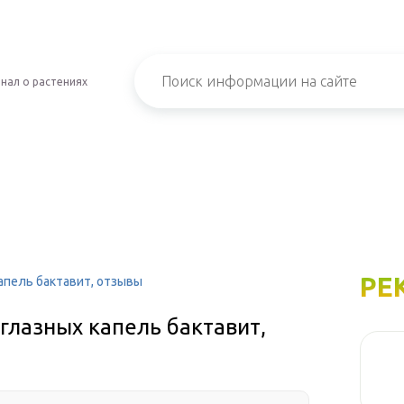
нал о растениях
РЕ
апель бактавит, отзывы
глазных капель бактавит,