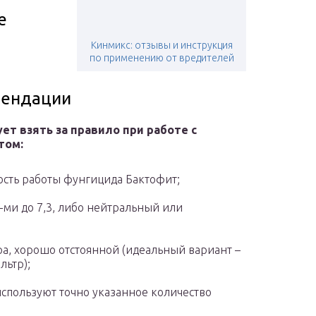
е
Кинмикс: отзывы и инструкция
по применению от вредителей
мендации
ет взять за правило при работе с
том:
сть работы фунгицида Бактофит;
-ми до 7,3, либо нейтральный или
ра, хорошо отстоянной (идеальный вариант –
льтр);
используют точно указанное количество