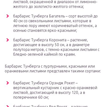
листвой, окрашенной в диапазон от лимонно-
желтого до золотисто-желтого оттенка;
барбарис Тунберга Багатель – сорт высотой до
40 см со свекольными листьями, которые в
летнюю пору имеют коричневатый оттенок, а
осенью становятся ярко-красными;
барбарис Тунберга Коронита – растение,
достигающее в высоту 50 см, а в диаметре
полутора метров, с темно-красными листьями с
бледно-зеленой каймой по краям.
Барбарис Тунберга с пурпурными, красными или
оранжевыми листьями представлен такими сортами:
барбарис Тунберга Орэндж Рокет –
вертикальный кустарник с красно-оранжевой
листвой, достигающий в высоту 120, а в
поперечнике 60 см;
барбарис Тунберга Ред Рокет – растение