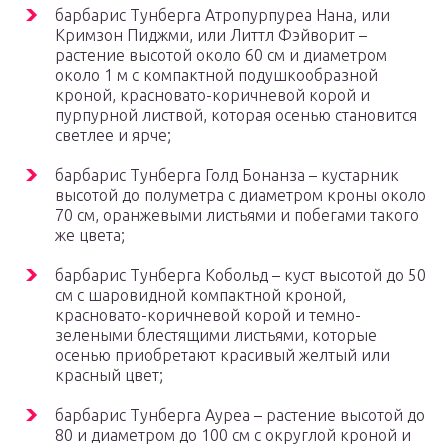
барбарис Тунберга Атропурпуреа Нана, или
Кримзон Пиджми, или Литтл Фэйворит –
растение высотой около 60 см и диаметром
около 1 м с компактной подушкообразной
кроной, красновато-коричневой корой и
пурпурной листвой, которая осенью становится
светлее и ярче;
барбарис Тунберга Голд Бонанза – кустарник
высотой до полуметра с диаметром кроны около
70 см, оранжевыми листьями и побегами такого
же цвета;
барбарис Тунберга Кобольд – куст высотой до 50
см с шаровидной компактной кроной,
красновато-коричневой корой и темно-
зелеными блестящими листьями, которые
осенью приобретают красивый желтый или
красный цвет;
барбарис Тунберга Ауреа – растение высотой до
80 и диаметром до 100 см с округлой кроной и