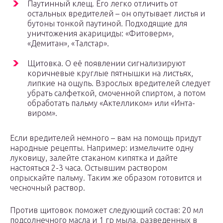
Паутинный клещ. Его легко отличить от
остальных вредителей – он опутывает листья и
бутоны тонкой паутиной. Подходящие для
уничтожения акарициды: «Фитоверм»,
«Демитан», «Талстар».
Щитовка. О её появлении сигнализируют
коричневые круглые пятнышки на листьях,
липкие на ощупь. Взрослых вредителей следует
убрать салфеткой, смоченной спиртом, а потом
обработать пальму «Актелликом» или «Инта-
виром».
Если вредителей немного – вам на помощь придут
народные рецепты. Например: измельчите одну
луковицу, залейте стаканом кипятка и дайте
настояться 2-3 часа. Остывшим раствором
опрыскайте пальму. Таким же образом готовится и
чесночный раствор.
Против щитовок поможет следующий состав: 20 мл
подсолнечного масла и 1 гр мыла, разведенных в