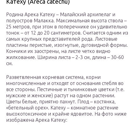
Катеху (Areca catechu)
Родина Арека Катеху – Малайский архипелаг и
полуостров Малакка. Максимальная высота ствола –
25 метров, при этом в поперечнике он удивительно
тонок – от 12 до 20 сантиметров. Считается одним из
самых крупных представителей рода. Листовые
пластины перистые, изогнутые, дуговидной формы.
Кончики их заострены, на листе четко видно
жилкование. Ширина листа – 2-3 см, длина – 30-60
см.
Разветвленная корневая система, корни
многочисленные и отходят от основания стебля во
все стороны. Пестичные и тычинковые цветки (т.е.
мужские и женские) растут на одном растении.
Цветы белые, приятно пахнут. Плод – костянка,
«бетельный орех». Катеху – комнатное растение
высокотоксичное и крайне ядовитое. На фото ниже
изображена Арека Катеху: