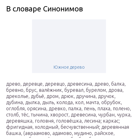
В словаре Синонимов
Южное дерево
древо, деревце, деревцо, древесина, древо, балка,
бревно, брус, валёжник, буревал, бурелом, дрова,
дреколье, дубьё, дром, дрюк, дручина, дручок,
дубина, дылка, дыль, колода, кол, мачта, обрубок,
оглобля, орясина, древко, палка, пень, плаха, полено,
столб, тёс, тычина, хворост, древесина, чурбан, чурка,
деревяшка, головня, головёшка, лесина; каркас;
фригидная, холодный, бесчувственный; деревянная
башка, (авраамово, адамово, мудино, райское,