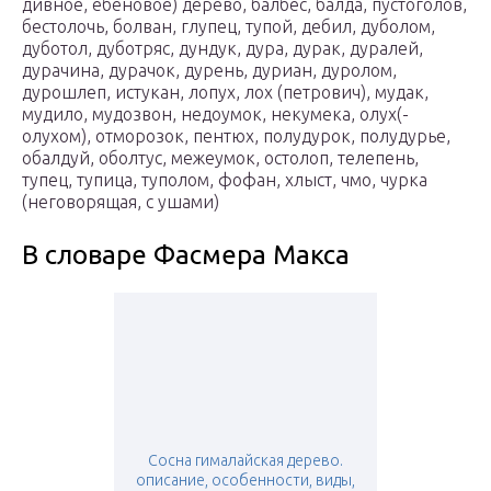
дивное, ебеновое) дерево, балбес, балда, пустоголов,
бестолочь, болван, глупец, тупой, дебил, дуболом,
дуботол, дуботряс, дундук, дура, дурак, дуралей,
дурачина, дурачок, дурень, дуриан, дуролом,
дурошлеп, истукан, лопух, лох (петрович), мудак,
мудило, мудозвон, недоумок, некумека, олух(-
олухом), отморозок, пентюх, полудурок, полудурье,
обалдуй, оболтус, межеумок, остолоп, телепень,
тупец, тупица, туполом, фофан, хлыст, чмо, чурка
(неговорящая, с ушами)
В словаре Фасмера Макса
Сосна гималайская дерево.
описание, особенности, виды,