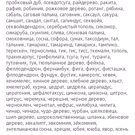
пробковый дуб, псевдотсуга, райдерево, ракита,
рафия, робиния, рожковое дерево, ротанг, рябина,
сабаль, саговая пальма, саговник, саксаул, сакура,
самшит, сандал, сантал, сапиндус, секвойя,
секвойядендрон, серебристый тополь, сикомор,
симаруба, скумпия, слива, слоновая пальма,
смоковница, сосна, софора, сумах, таксодиум, тал,
тальник, тамарикс, тамаринд, тамариск, тампико,
терескен, тернослива, тик, тис, тисс, ткемали, тополь,
трахикарпус, трифолиата, тсуга, тунг, туранга,
тутовник, туя, тюльпанное дерево, фейхоа,
феллодендрон, фернамбук, фига, фикус, фисташка,
фллодендрон, фундук, фустик, хамеропс, хевея,
хеномелес, хинное дерево, хлебное дерево, хлыст,
хмелеграб, хурма, цедрат, цедрела, церападус,
цератония, цефалотаксус, цинкона, цинхона, цитрон,
цитрус, черемуха, черешня, черное дерево,
черноклен, чернотал, чефрас, чилибуха, чилига,
чинар, чинара, чудо-дерево, чурбан, шелковица,
шип-дерево, широколиственница, шпанка, эбеновое
дерево, эвкалипт, эвкоммия, эйкоммия,
энгельманова сосна, эреция, юбея, ююба, явор, ясень