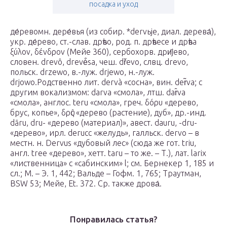
посадка и уход
де́ревомн. дере́вья (из собир. *dervьje, диал. дерева́),
укр. де́рево, ст.-слав. дрѣво, род. п. дрѣвесе и дрѣва
ξύλον, δένδρον (Мейе 360), сербохорв. дри̏jево,
словен. drevô, drevė̑sa, чеш. dřevo, слвц. drevo,
польск. drzewo, в.-луж. drjewo, н.-луж.
drjowo.Родственно лит. dervà «сосна», вин. der̃va; с
другим вокализмом: darva «смола», лтш. dar̂va
«смола», англос. teru «смола», греч. δόρυ «дерево,
брус, копье», δρῦς «дерево (растение), дуб», др.-инд.
dāru, dru- «дерево (материал)», авест. dauru, -dru-
«дерево», ирл. derucc «желудь», галльск. dervo – в
местн. н. Dervus «дубовый лес» (сюда же гот. triu,
англ. tree «дерево», хетт. taru – то же. – Т.), лат. larix
«лиственница» с «сабинским» l; см. Бернекер 1, 185 и
сл.; М. – Э. 1, 442; Вальде – Гофм. 1, 765; Траутман,
BSW 53; Мейе, Et. 372. Ср. также дрова́.
Понравилась статья?