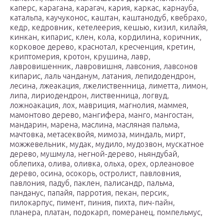
каперс, карагана, карагач, кария, каркас, карнауба,
катальпа, каучуконос, каштан, каштанодуб, квебрахо,
кедр, кедровник, кетелеерия, кешью, кизил, килайя,
кинкан, кипарис, клен, кола, кордилина, коричник,
корковое дерево, краснотал, кресченция, кретин,
криптомерия, кротон, крушина, лавр,
лавровишенник, лавровишня, лавсония, лавсонов
кипарис, лаль чанданум, латания, лепидодендрон,
лесина, лжеакация, лжелиственница, лиметта, лимон,
липа, лириодендрон, лиственница, логвуд,
ложноакация, лох, мавриция, магнолия, маммея,
мамонтово дерево, мангифера, манго, мангостан,
мандарин, марена, маслина, масляная пальма,
мачтовка, метасеквойя, мимоза, миндаль, мирт,
можжевельник, мудак, мудило, мудозвон, мускатное
дерево, мушмула, негной-дерево, ньяндубай,
облепиха, олива, оливка, ольха, орех, орлеановое
дерево, осина, осокорь, остролист, павловния,
павлония, падуб, паклен, палисандр, пальма,
панданус, папайя, парротия, пекан, персик,
пилокарпус, пимент, пиния, пихта, пич-пайн,
планера, платан, подокарп, померанец, помпельмус,