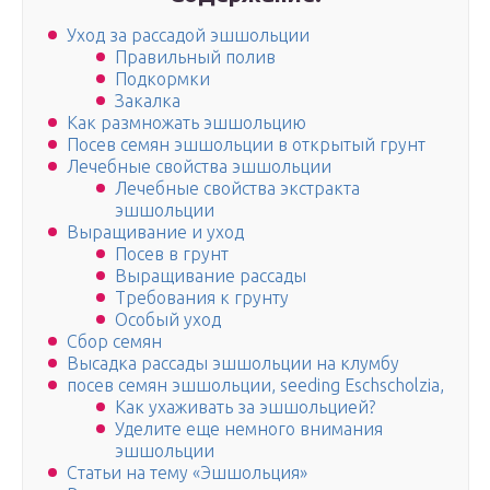
Уход за рассадой эшшольции
Правильный полив
Подкормки
Закалка
Как размножать эшшольцию
Посев семян эшшольции в открытый грунт
Лечебные свойства эшшольции
Лечебные свойства экстракта
эшшольции
Выращивание и уход
Посев в грунт
Выращивание рассады
Требования к грунту
Особый уход
Сбор семян
Высадка рассады эшшольции на клумбу
посев семян эшшольции, seeding Eschscholzia,
Как ухаживать за эшшольцией?
Уделите еще немного внимания
эшшольции
Статьи на тему «Эшшольция»