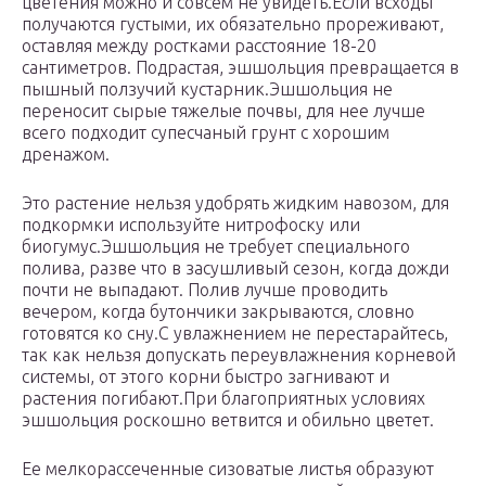
цветения можно и совсем не увидеть.Если всходы
получаются густыми, их обязательно прореживают,
оставляя между ростками расстояние 18-20
сантиметров. Подрастая, эшшольция превращается в
пышный ползучий кустарник.Эшшольция не
переносит сырые тяжелые почвы, для нее лучше
всего подходит супесчаный грунт с хорошим
дренажом.
Это растение нельзя удобрять жидким навозом, для
подкормки используйте нитрофоску или
биогумус.Эшшольция не требует специального
полива, разве что в засушливый сезон, когда дожди
почти не выпадают. Полив лучше проводить
вечером, когда бутончики закрываются, словно
готовятся ко сну.С увлажнением не перестарайтесь,
так как нельзя допускать переувлажнения корневой
системы, от этого корни быстро загнивают и
растения погибают.При благоприятных условиях
эшшольция роскошно ветвится и обильно цветет.
Ее мелкорассеченные сизоватые листья образуют