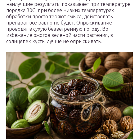
наилучшие результаты показывает при температуре
порядка 30С, при более низких температурах
обработки просто теряют смысл, действовать
препарат всё равно не будет. Опрыскивание
проводят в сухую безветренную погоду. Во
избежание ожогов зеленой части растения, в
солнцепек кусты лучше не опрыскивать.