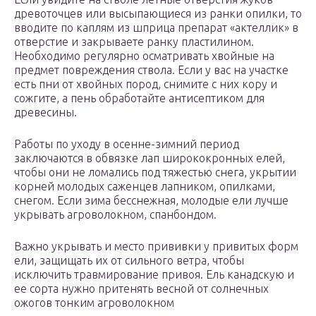
древоточцев или высыпающиеся из ранки опилки, то
вводите по каплям из шприца препарат «актеллик» в
отверстие и закрываете ранку пластилином.
Необходимо регулярно осматривать хвойные на
предмет повреждения ствола. Если у вас на участке
есть пни от хвойных пород, снимите с них кору и
сожгите, а пень обработайте антисептиком для
древесины.
Работы по уходу в осенне-зимний период
заключаются в обвязке лап ширококронных елей,
чтобы они не ломались под тяжестью снега, укрытии
корней молодых саженцев лапником, опилками,
снегом. Если зима бесснежная, молодые ели лучше
укрывать агроволокном, спанбондом.
Важно укрывать и место прививки у привитых форм
ели, защищать их от сильного ветра, чтобы
исключить травмирование привоя. Ель канадскую и
ее сорта нужно притенять весной от солнечных
ожогов тонким агроволокном