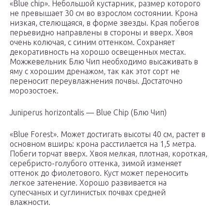
«Blue chip». Небольшой кустарник, размер которого
не превышает 30 см во взрослом состоянии. Крона
низкая, стелющаяся, в форме звезды. Края побегов
перьевидно направлены в стороны и вверх. Хвоя
очень колючая, с синим оттенком. Сохраняет
декоративность на хорошо освещенных местах.
Можжевельник Блю Чип необходимо высаживать в
яму с хорошим дренажом, так как этот сорт не
переносит переувлажнения почвы. Достаточно
морозостоек.
Juniperus horizontalis — Blue Chip (Блю Чип)
«Blue Forest». Может достигать высоты 40 см, растет в
основном вширь: крона расстилается на 1,5 метра.
Побеги торчат вверх. Хвоя мелкая, плотная, короткая,
серебристо-голубого оттенка, зимой изменяет
оттенок до фиолетового. Куст может переносить
легкое затенение. Хорошо развивается на
супесчаных и суглинистых почвах средней
влажности.