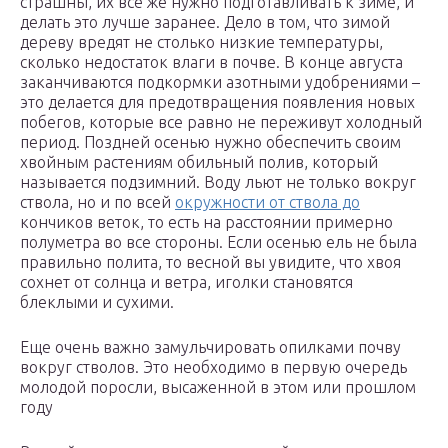
страшны, их все же нужно подготавливать к зиме, и
делать это лучше заранее. Дело в том, что зимой
дереву вредят не столько низкие температуры,
сколько недостаток влаги в почве. В конце августа
заканчиваются подкормки азотными удобрениями –
это делается для предотвращения появления новых
побегов, которые все равно не переживут холодный
период. Поздней осенью нужно обеспечить своим
хвойным растениям обильный полив, который
называется подзимний. Воду льют не только вокруг
ствола, но и по всей
окружности от ствола до
кончиков веток, то есть на расстоянии примерно
полуметра во все стороны. Если осенью ель не была
правильно полита, то весной вы увидите, что хвоя
сохнет от солнца и ветра, иголки становятся
блеклыми и сухими.
Еще очень важно замульчировать опилками почву
вокруг стволов. Это необходимо в первую очередь
молодой поросли, высаженной в этом или прошлом
году