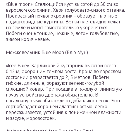
«Blue moon». Стелющийся куст высотой до 30 см во
взрослом состоянии. Хвоя голубовато-сизого оттенка.
Прекрасный почвопокровник – образует плотные
подушковидные куртины. Ветки плетевидно лежат
на земле и могут самостоятельно укореняться.
Побеги очень тонкие, нежные, летом голубоватые,
зимой коричневые.
Можжевельник Blue Moon (Блю Мун)
«Icee Blue». Карликовый кустарник высотой всего
0,15 м, с хорошим темпом роста. Крона во взрослом
состоянии разрастается до 2, 5 метров. Побеги
гибкие, длинные, образуют зелено-голубой
сплошной ковер. При посадке в тяжелую глинистую
почву устройство дренажа обязательно. В
посадочную яму обязательно добавляют песок. Этот
сорт обладает хорошей адаптивностью, легко
пересаживается, устойчив к пониженной влажности
и засухе, морозостоек.