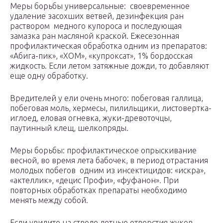
Меры борьбы универсальные: своевременное
удаление засохших ветвей, дезинфекция ран
раствором медного купороса и последующая
замазка ран масляной краской. Ежесезонная
профилактическая обработка одним из препаратов:
«Абига-пик», «ХОМ», «купроксат», 1% бордосская
жидкость. Если летом затяжные дожди, то добавляют
еще одну обработку.
Вредителей у ели очень много: побеговая галлица,
побеговая моль, хермесы, пилильщики, листовертка-
иглоед, еловая огневка, жуки-древоточцы,
паутинный клещ, шелкопряды.
Меры борьбы: профилактическое опрыскивание
весной, во время лета бабочек, в период отрастания
молодых побегов одним из инсектицидов: «искра»,
«актеллик», «децис Профи», «фуфанон». При
повторных обработках препараты необходимо
менять между собой.
Если увидите на стволе летные отверстия жуков