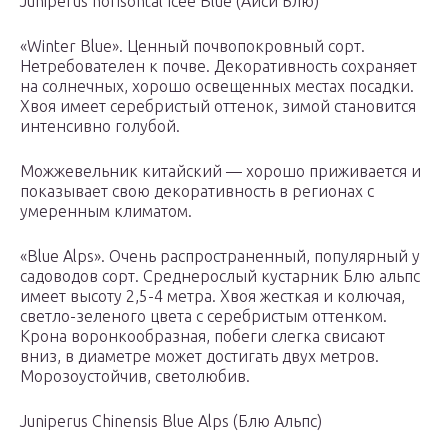
Juniperus horisontal Icee Blue (Айси Блю)
«Winter Blue». Ценный почвопокровный сорт.
Нетребователен к почве. Декоративность сохраняет
на солнечных, хорошо освещенных местах посадки.
Хвоя имеет серебристый оттенок, зимой становится
интенсивно голубой.
Можжевельник китайский — хорошо приживается и
показывает свою декоративность в регионах с
умеренным климатом.
«Blue Alps». Очень распространенный, популярный у
садоводов сорт. Среднерослый кустарник Блю альпс
имеет высоту 2,5-4 метра. Хвоя жесткая и колючая,
светло-зеленого цвета с серебристым оттенком.
Крона воронкообразная, побеги слегка свисают
вниз, в диаметре может достигать двух метров.
Морозоустойчив, светолюбив.
Juniperus Chinensis Blue Alps (Блю Альпс)