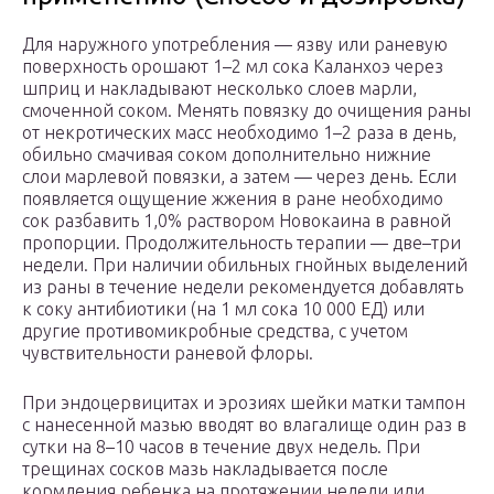
Для наружного употребления — язву или раневую
поверхность орошают 1–2 мл сока Каланхоэ через
шприц и накладывают несколько слоев марли,
смоченной соком. Менять повязку до очищения раны
от некротических масс необходимо 1–2 раза в день,
обильно смачивая соком дополнительно нижние
слои марлевой повязки, а затем — через день. Если
появляется ощущение жжения в ране необходимо
сок разбавить 1,0% раствором Новокаина в равной
пропорции. Продолжительность терапии — две–три
недели. При наличии обильных гнойных выделений
из раны в течение недели рекомендуется добавлять
к соку антибиотики (на 1 мл сока 10 000 ЕД) или
другие противомикробные средства, с учетом
чувствительности раневой флоры.
При эндоцервицитах и эрозиях шейки матки тампон
с нанесенной мазью вводят во влагалище один раз в
сутки на 8–10 часов в течение двух недель. При
трещинах сосков мазь накладывается после
кормления ребенка на протяжении недели или