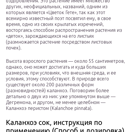
оздоровления. Это растение имеет множество
других, неофициальных, названий, одним из
которых является «Цветок Гете», так как этот
всемирно известный поэт посвятил ему, в свое
время, одно из своих крылатых изречений,
восторгаясь способом распространения растения из
«деток», зарождающихся на его листьях
(размножается растение посредством листовых
почек).
Высота взрослого растения — около 55 сантиметров,
однако, оно может достигать и куда больших
размеров, при условиях, что внешняя среда, и ее
условия, этому способствуют. В природе всего
существует около 200 различных форм
(разновидностей) каланхоэ. Поговорим более
детально о двух из них: уже упомянутом выше —
Дегремона, и другом, не менее целебном —
Каланхоэ перистом (Kalanchoe pinnata).
Каланхоэ сок, инструкция по
применению (Способ и дозировка)