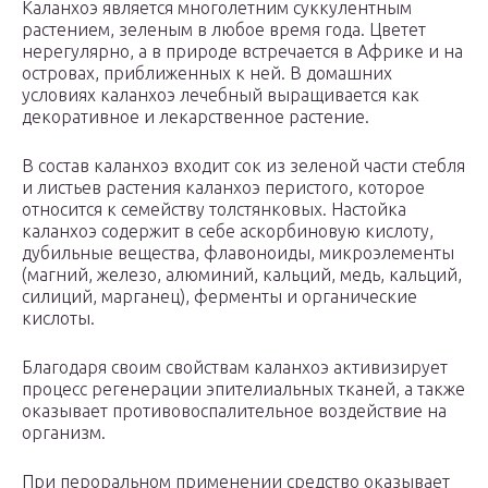
Каланхоэ является многолетним суккулентным
растением, зеленым в любое время года. Цветет
нерегулярно, а в природе встречается в Африке и на
островах, приближенных к ней. В домашних
условиях каланхоэ лечебный выращивается как
декоративное и лекарственное растение.
В состав каланхоэ входит сок из зеленой части стебля
и листьев растения каланхоэ перистого, которое
относится к семейству толстянковых. Настойка
каланхоэ содержит в себе аскорбиновую кислоту,
дубильные вещества, флавоноиды, микроэлементы
(магний, железо, алюминий, кальций, медь, кальций,
силиций, марганец), ферменты и органические
кислоты.
Благодаря своим свойствам каланхоэ активизирует
процесс регенерации эпителиальных тканей, а также
оказывает противовоспалительное воздействие на
организм.
При пероральном применении средство оказывает