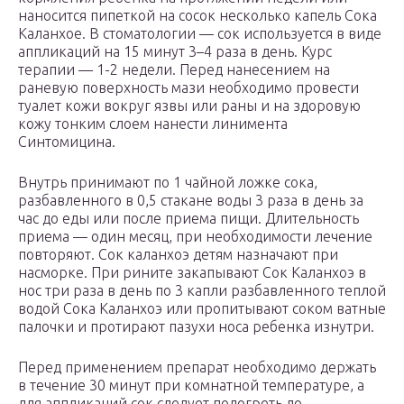
наносится пипеткой на сосок несколько капель Сока
Каланхое. В стоматологии — сок используется в виде
аппликаций на 15 минут 3–4 раза в день. Курс
терапии — 1-2 недели. Перед нанесением на
раневую поверхность мази необходимо провести
туалет кожи вокруг язвы или раны и на здоровую
кожу тонким слоем нанести линимента
Синтомицина.
Внутрь принимают по 1 чайной ложке сока,
разбавленного в 0,5 стакане воды 3 раза в день за
час до еды или после приема пищи. Длительность
приема — один месяц, при необходимости лечение
повторяют. Сок каланхоэ детям назначают при
насморке. При рините закапывают Сок Каланхоэ в
нос три раза в день по 3 капли разбавленного теплой
водой Сока Каланхоэ или пропитывают соком ватные
палочки и протирают пазухи носа ребенка изнутри.
Перед применением препарат необходимо держать
в течение 30 минут при комнатной температуре, а
для аппликаций сок следует подогреть до