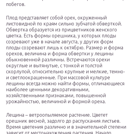
побегов.
Плод представляет собой орех, окруженный
листовидной по краям сильно зубчатой обверткой.
Обвертка образуется из прицветников женского
цветка. Есть формы орешника, у которых плоды
созревают уже в начале августа, у других форм
плоды созревают лишь к октябрю. Размер и форма
орехов, величина и форма обвертки у лещины
обыкновенной различны. Встречаются орехи
округлые и вытянутые, с тонкой и толстой
скорлупой, относительно крупные и мелкие, темно-
и светлоокрашенные. При массовой культуре
лещины всегда можно найти формы, отличающиеся
наиболее ценными декоративными,
хозяйственными признаками, повышенной
урожайностью, величиной и формой ореха.
Лещина – ветроопыляемое растение. Цветет
орешник весной, задолго до распускания листьев.
Время цветения различно и в значительной степени
зависит от местонахождения растения. Начало