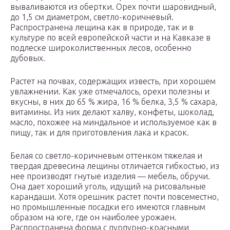
вываливаются из обертки. Орех почти шаровидный,
до 1,5 см диаметром, светло-коричневый.
Распространена лещина как в природе, так и в
культуре по всей европейской части и на Кавказе в
подлеске широколиственных лесов, особенно
дубовых.
Растет на почвах, содержащих известь, при хорошем
увлажнении. Как уже отмечалось, орехи полезны и
вкусны, в них до 65 % жира, 16 % белка, 3,5 % сахара,
витамины. Из них делают халву, конфеты, шоколад,
масло, похожее на миндальное и используемое как в
пищу, так и для приготовления лака и красок.
Белая со светло-коричневым оттенком тяжелая и
твердая древесина лещины отличается гибкостью, из
нее производят гнутые изделия — мебель, обручи.
Она дает хороший уголь, идущий на рисовальные
карандаши. Хотя орешник растет почти повсеместно,
но промышленные посадки его имеются главным
образом на юге, где он наиболее урожаен.
Распространена форма с пурпурно-красными