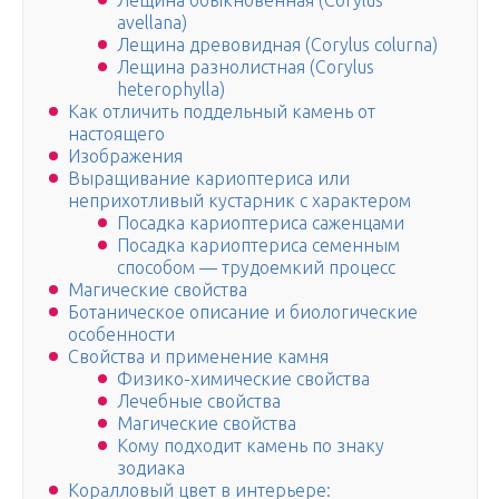
Лещина обыкновенная (Corylus
avellana)
Лещина древовидная (Corylus colurna)
Лещина разнолистная (Corylus
heterophylla)
Как отличить поддельный камень от
настоящего
Изображения
Выращивание кариоптериса или
неприхотливый кустарник с характером
Посадка кариоптериса саженцами
Посадка кариоптериса семенным
способом — трудоемкий процесс
Магические свойства
Ботаническое описание и биологические
особенности
Свойства и применение камня
Физико-химические свойства
Лечебные свойства
Магические свойства
Кому подходит камень по знаку
зодиака
Коралловый цвет в интерьере: