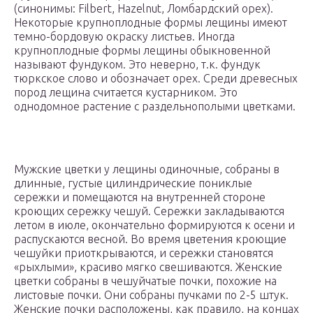
(синонимы: Filbert, Hazelnut, Ломбардский орех).
Некоторые крупноплодные формы лещины имеют
темно-бордовую окраску листьев. Иногда
крупноплодные формы лещины обыкновенной
называют фундуком. Это неверно, т.к. фундук
тюркское слово и обозначает орех. Среди древесных
пород лещина считается кустарником. Это
однодомное растение с раздельнополыми цветками.
Мужские цветки у лещины одиночные, собраны в
длинные, густые цилиндрические пониклые
сережки и помещаются на внутренней стороне
кроющих сережку чешуй. Сережки закладываются
летом в июле, окончательно формируются к осени и
распускаются весной. Во время цветения кроющие
чешуйки приоткрываются, и сережки становятся
«рыхлыми», красиво мягко свешиваются. Женские
цветки собраны в чешуйчатые почки, похожие на
листовые почки. Они собраны пучками по 2-5 штук.
Женские почки расположены, как правило, на концах