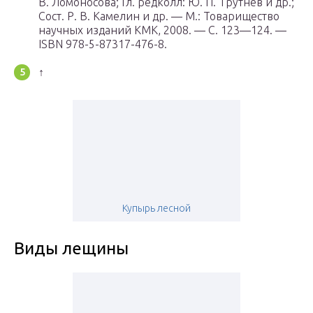
В. Ломоносова; Гл. редколл: Ю. П. Трутнев и др.;
Сост. Р. В. Камелин и др. —
М.
: Товарищество
научных изданий КМК, 2008. — С. 123—124. —
ISBN 978-5-87317-476-8.
↑
Купырь лесной
Виды лещины