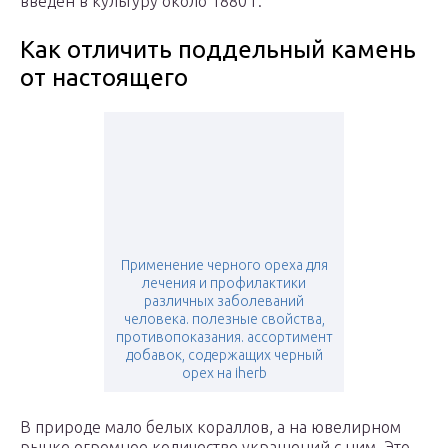
введен в культуру около 1880 г.
Как отличить поддельный камень
от настоящего
Применение черного ореха для
лечения и профилактики
различных заболеваний
человека. полезные свойства,
противопоказания. ассортимент
добавок, содержащих черный
орех на iherb
В природе мало белых кораллов, а на ювелирном
рынке огромное количество украшений с ним. Это