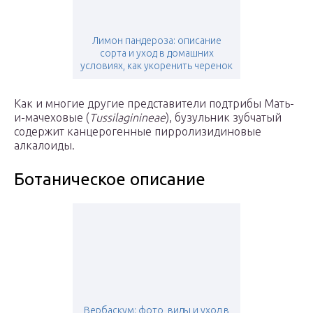
Лимон пандероза: описание
сорта и уход в домашних
условиях, как укоренить черенок
Как и многие другие представители подтрибы Мать-
и-мачеховые (
Tussilaginineae
), бузульник зубчатый
содержит канцерогенные пирролизидиновые
алкалоиды.
Ботаническое описание
Вербаскум: фото, виды и уход в