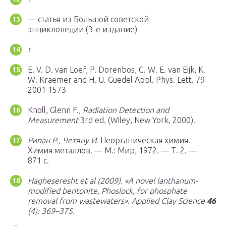
— статья из Большой советской
энциклопедии (3-е издание)
↑
E. V. D. van Loef, P. Dorenbos, C. W. E. van Eijk, K.
W. Kraemer and H. U. Guedel Appl. Phys. Lett. 79
2001 1573
Knoll, Glenn F.,
Radiation Detection and
Measurement
3rd ed. (Wiley, New York, 2000).
Рипан Р., Четяну И.
Неорганическая химия.
Химия металлов. —
М.
: Мир, 1972. — Т. 2. —
871 с.
Hagheseresht et al (2009). «A novel lanthanum-
modified bentonite, Phoslock, for phosphate
removal from wastewaters».
Applied Clay Science
46
(4): 369–375.