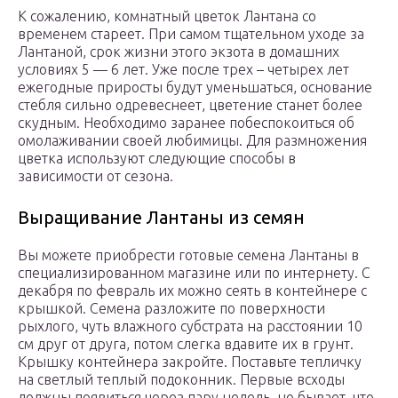
К сожалению, комнатный цветок Лантана со
временем стареет. При самом тщательном уходе за
Лантаной, срок жизни этого экзота в домашних
условиях 5 — 6 лет. Уже после трех – четырех лет
ежегодные приросты будут уменьшаться, основание
стебля сильно одревеснеет, цветение станет более
скудным. Необходимо заранее побеспокоиться об
омолаживании своей любимицы. Для размножения
цветка используют следующие способы в
зависимости от сезона.
Выращивание Лантаны из семян
Вы можете приобрести готовые семена Лантаны в
специализированном магазине или по интернету. С
декабря по февраль их можно сеять в контейнере с
крышкой. Семена разложите по поверхности
рыхлого, чуть влажного субстрата на расстоянии 10
см друг от друга, потом слегка вдавите их в грунт.
Крышку контейнера закройте. Поставьте тепличку
на светлый теплый подоконник. Первые всходы
должны появиться через пару недель, но бывает, что