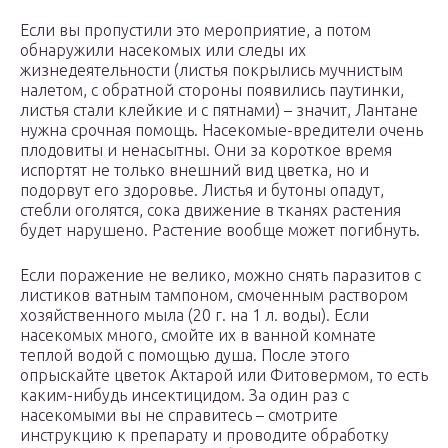
Если вы пропустили это мероприятие, а потом
обнаружили насекомых или следы их
жизнедеятельности (листья покрылись мучнистым
налетом, с обратной стороны появились паутинки,
листья стали клейкие и с пятнами) – значит, Лантане
нужна срочная помощь. Насекомые-вредители очень
плодовиты и ненасытны. Они за короткое время
испортят не только внешний вид цветка, но и
подорвут его здоровье. Листья и бутоны опадут,
стебли оголятся, сока движение в тканях растения
будет нарушено. Растение вообще может погибнуть.
Если поражение не велико, можно снять паразитов с
листиков ватным тампоном, смоченным раствором
хозяйственного мыла (20 г. на 1 л. воды). Если
насекомых много, смойте их в ванной комнате
теплой водой с помощью душа. После этого
опрыскайте цветок Актарой или Фитовермом, то есть
каким-нибудь инсектицидом. За один раз с
насекомыми вы не справитесь – смотрите
инструкцию к препарату и проводите обработку