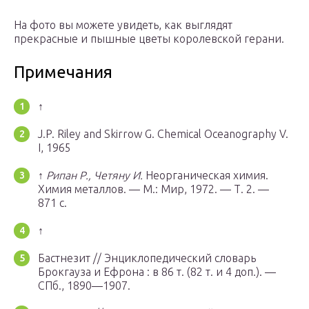
На фото вы можете увидеть, как выглядят
прекрасные и пышные цветы королевской герани.
Примечания
↑
J.P. Riley and Skirrow G. Chemical Oceanography V.
I, 1965
↑
Рипан Р., Четяну И.
Неорганическая химия.
Химия металлов. —
М.
: Мир, 1972. — Т. 2. —
871 с.
↑
Бастнезит // Энциклопедический словарь
Брокгауза и Ефрона : в 86 т. (82 т. и 4 доп.). —
СПб.
, 1890—1907.