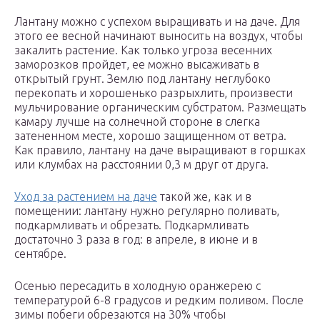
Лантану можно с успехом выращивать и на даче. Для
этого ее весной начинают выносить на воздух, чтобы
закалить растение. Как только угроза весенних
заморозков пройдет, ее можно высаживать в
открытый грунт. Землю под лантану неглубоко
перекопать и хорошенько разрыхлить, произвести
мульчирование органическим субстратом. Размещать
камару лучше на солнечной стороне в слегка
затененном месте, хорошо защищенном от ветра.
Как правило, лантану на даче выращивают в горшках
или клумбах на расстоянии 0,3 м друг от друга.
Уход за растением на даче
такой же, как и в
помещении: лантану нужно регулярно поливать,
подкармливать и обрезать. Подкармливать
достаточно 3 раза в год: в апреле, в июне и в
сентябре.
Осенью пересадить в холодную оранжерею с
температурой 6-8 градусов и редким поливом. После
зимы побеги обрезаются на 30% чтобы