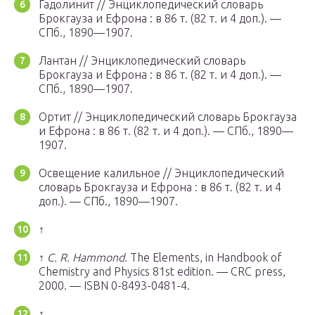
Гадолинит // Энциклопедический словарь
Брокгауза и Ефрона : в 86 т. (82 т. и 4 доп.). —
СПб.
, 1890—1907.
Лантан // Энциклопедический словарь
Брокгауза и Ефрона : в 86 т. (82 т. и 4 доп.). —
СПб.
, 1890—1907.
Ортит // Энциклопедический словарь Брокгауза
и Ефрона : в 86 т. (82 т. и 4 доп.). —
СПб.
, 1890—
1907.
Освещение калильное // Энциклопедический
словарь Брокгауза и Ефрона : в 86 т. (82 т. и 4
доп.). —
СПб.
, 1890—1907.
↑
↑
C. R. Hammond.
The Elements, in Handbook of
Chemistry and Physics 81st edition. — CRC press,
2000. — ISBN 0-8493-0481-4.
↑