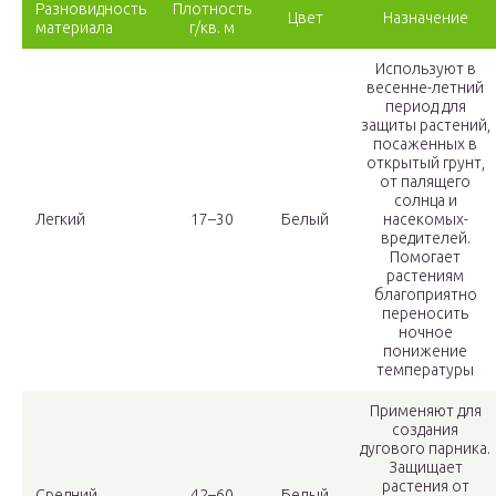
Разновидность
Плотность
Цвет
Назначение
материала
г/кв. м
Используют в
весенне-летний
период для
защиты растений,
посаженных в
открытый грунт,
от палящего
солнца и
Легкий
17–30
Белый
насекомых-
вредителей.
Помогает
растениям
благоприятно
переносить
ночное
понижение
температуры
Применяют для
создания
дугового парника.
Защищает
растения от
Средний
42–60
Белый