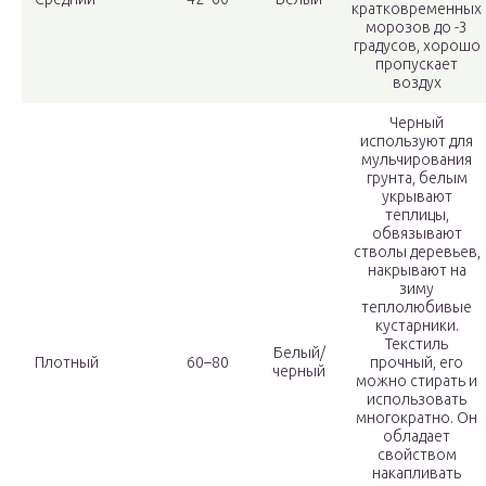
кратковременных
морозов до -3
градусов, хорошо
пропускает
воздух
Черный
используют для
мульчирования
грунта, белым
укрывают
теплицы,
обвязывают
стволы деревьев,
накрывают на
зиму
теплолюбивые
кустарники.
Текстиль
Белый/
Плотный
60–80
прочный, его
черный
можно стирать и
использовать
многократно. Он
обладает
свойством
накапливать