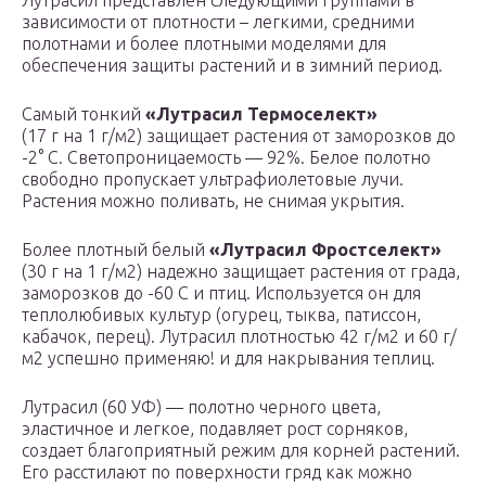
Лутрасил представлен следующими группами в
зависимости от плотности – легкими, средними
полотнами и более плотными моделями для
обеспечения защиты растений и в зимний период.
Самый тонкий
«Лутрасил Термоселект»
(17 г на 1 г/м2) защищает растения от заморозков до
-2° С. Светопроницаемость — 92%. Белое полотно
свободно пропускает ультрафиолетовые лучи.
Растения можно поливать, не снимая укрытия.
Более плотный белый
«Лутрасил Фростселект»
(30 г на 1 г/м2) надежно защищает растения от града,
заморозков до -60 С и птиц. Используется он для
теплолюбивых культур (огурец, тыква, патиссон,
кабачок, перец). Лутрасил плотностью 42 г/м2 и 60 г/
м2 успешно применяю! и для накрывания теплиц.
Лутрасил (60 УФ) — полотно черного цвета,
эластичное и легкое, подавляет рост сорняков,
создает благоприятный режим для корней растений.
Его расстилают по поверхности гряд как можно