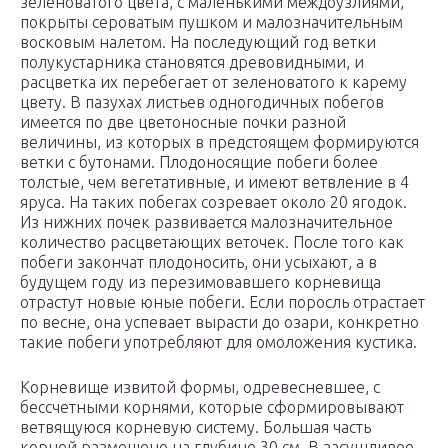
зеленоватого цвета, с маленькими междоузлиями,
покрыты сероватым пушком и малозначительным
восковым налетом. На последующий год ветки
полукустарника становятся древовидными, и
расцветка их перебегает от зеленоватого к карему
цвету. В пазухах листьев одногодичных побегов
имеется по две цветоносные почки разной
величины, из которых в предстоящем формируются
ветки с бутонами. Плодоносящие побеги более
толстые, чем вегетативные, и имеют ветвление в 4
яруса. На таких побегах созревает около 20 ягодок.
Из нижних почек развивается малозначительное
количество расцветающих веточек. После того как
побеги закончат плодоносить, они усыхают, а в
будущем году из перезимовавшего корневища
отрастут новые юные побеги. Если поросль отрастает
по весне, она успевает вырасти до озари, конкретно
такие побеги употребляют для омоложения кустика.
Корневище извитой формы, одревесневшее, с
бессчетными корнями, которые сформировывают
ветвящуюся корневую систему. Большая часть
корней размещено на глубине 30 см. В засушливое