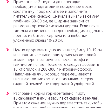
Примерно за 2 недели до пересадки
необходимо подготовить посадочное место —
сделать яму, прорыхлить ее и заполнить
питательной смесью. Сначала выкапывают яму
глубиной 60-80 см, ее ширина зависит от
размера корневой системы дерева. Если почва
тяжелая и глинистая, на дне необходимо сделать
дренаж из битого кирпича или щебенки,
уложенных слоем 10-20 см.
Нужно прорыхлить дно ямы на глубину 10-15 см
и заполнить ее наполовину смесью листовой
земли, перегноя, речного песка, торфа и
глинистой почвы. После чего следует добавить
10 кг опилок и 200-300 г нитроаммофоски.
Наполнение ямы хорошо перемешивают и
насыпают холмиком, его присыпают сверху
садовой землей, не содержащей удобрений.
Расправив корни горизонтально, пихту
высаживают в яму и засыпают садовой землей.
При этом саженец нужно переместить так, чтобы
его корневая шейка оказалась на уровне земли.