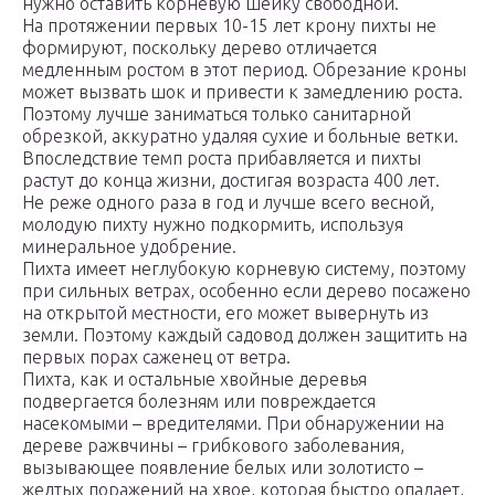
нужно оставить корневую шейку свободной.
На протяжении первых 10-15 лет крону пихты не
формируют, поскольку дерево отличается
медленным ростом в этот период. Обрезание кроны
может вызвать шок и привести к замедлению роста.
Поэтому лучше заниматься только санитарной
обрезкой, аккуратно удаляя сухие и больные ветки.
Впоследствие темп роста прибавляется и пихты
растут до конца жизни, достигая возраста 400 лет.
Не реже одного раза в год и лучше всего весной,
молодую пихту нужно подкормить, используя
минеральное удобрение.
Пихта имеет неглубокую корневую систему, поэтому
при сильных ветрах, особенно если дерево посажено
на открытой местности, его может вывернуть из
земли. Поэтому каждый садовод должен защитить на
первых порах саженец от ветра.
Пихта, как и остальные хвойные деревья
подвергается болезням или повреждается
насекомыми – вредителями. При обнаружении на
дереве ражвчины – грибкового заболевания,
вызывающее появление белых или золотисто –
желтых поражений на хвое, которая быстро опадает,