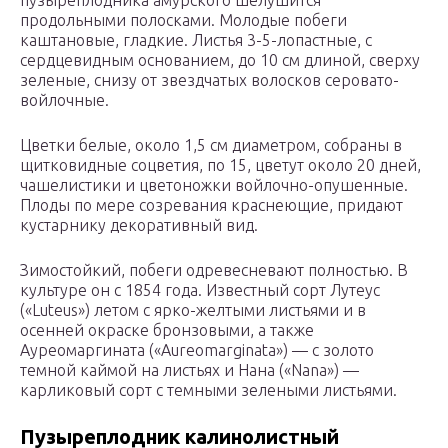
пузыреплодника амурского шелушится
продольными полосками. Молодые побеги
каштановые, гладкие. Листья 3-5-лопастные, с
сердцевидным основанием, до 10 см длиной, сверху
зеленые, снизу от звездчатых волосков серовато-
войлочные.
Цветки белые, около 1,5 см диаметром, собраны в
щитковидные соцветия, по 15, цветут около 20 дней,
чашелистики и цветоножки войлочно-опушенные.
Плоды по мере созревания краснеющие, придают
кустарнику декоративный вид.
Зимостойкий, побеги одревесневают полностью. В
культуре он с 1854 года. Известный сорт Лутеус
(«Luteus») летом с ярко-желтыми листьями и в
осенней окраске бронзовыми, а также
Ауреомаргината («Aureomarginata») — с золото
темной каймой на листьях и Нана («Nana») —
карликовый сорт с темными зелеными листьями.
Пузыреплодник калинолистный