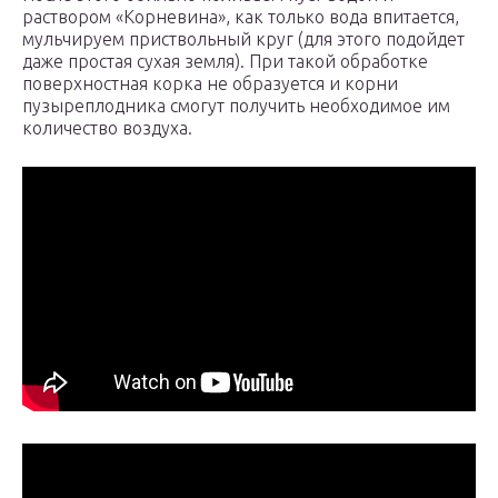
раствором «Корневина», как только вода впитается,
мульчируем приствольный круг (для этого подойдет
даже простая сухая земля). При такой обработке
поверхностная корка не образуется и корни
пузыреплодника смогут получить необходимое им
количество воздуха.