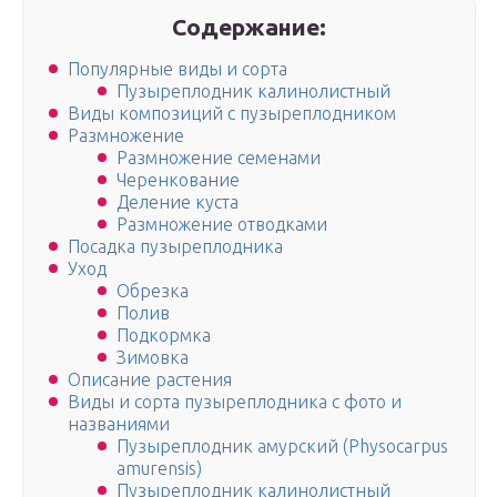
Содержание:
Популярные виды и сорта
Пузыреплодник калинолистный
Виды композиций с пузыреплодником
Размножение
Размножение семенами
Черенкование
Деление куста
Размножение отводками
Посадка пузыреплодника
Уход
Обрезка
Полив
Подкормка
Зимовка
Описание растения
Виды и сорта пузыреплодника с фото и
названиями
Пузыреплодник амурский (Physocarpus
amurensis)
Пузыреплодник калинолистный