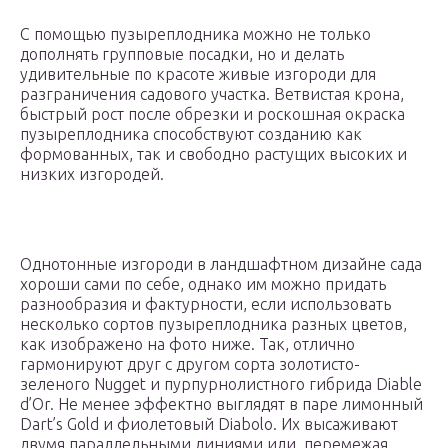
С помощью пузыреплодника можно не только
дополнять групповые посадки, но и делать
удивительные по красоте живые изгороди для
разграничения садового участка. Ветвистая крона,
быстрый рост после обрезки и роскошная окраска
пузыреплодника способствуют созданию как
формованных, так и свободно растущих высоких и
низких изгородей.
Однотонные изгороди в ландшафтном дизайне сада
хороши сами по себе, однако им можно придать
разнообразия и фактурности, если использовать
несколько сортов пузыреплодника разных цветов,
как изображено на фото ниже. Так, отлично
гармонируют друг с другом сорта золотисто-
зеленого Nugget и пурпурнолистного гибрида Diable
d’Or. Не менее эффектно выглядят в паре лимонный
Dart’s Gold и фиолетовый Diabolo. Их высаживают
двумя параллельными линиями или, перемежая