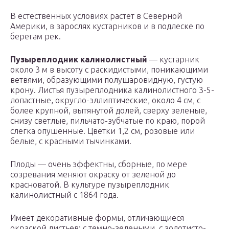
В естественных условиях растет в Северной
Америки, в зарослях кустарников и в подлеске по
берегам рек.
Пузыреплодник калинолистный
— кустарник
около 3 м в высоту с раскидистыми, поникающими
ветвями, образующими полушаровидную, густую
крону. Листья пузыреплодника калинолистного 3-5-
лопастные, округло-эллиптические, около 4 см, с
более крупной, вытянутой долей, сверху зеленые,
снизу светлые, пильчато-зубчатые по краю, порой
слегка опушенные. Цветки 1,2 см, розовые или
белые, с красными тычинками.
Плоды — очень эффектны, сборные, по мере
созревания меняют окраску от зеленой до
красноватой. В культуре пузыреплодник
калинолистный с 1864 года.
Имеет декоративные формы, отличающиеся
окраской листьев: с темно-зелеными, с золотисто-