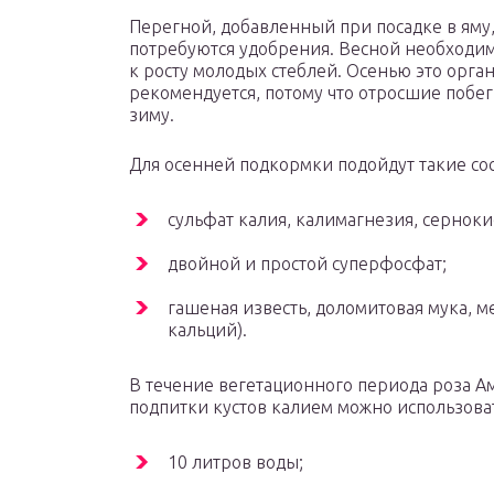
Перегной, добавленный при посадке в яму,
потребуются удобрения. Весной необходим
к росту молодых стеблей. Осенью это орга
рекомендуется, потому что отросшие побег
зиму.
Для осенней подкормки подойдут такие со
сульфат калия, калимагнезия, сернок
двойной и простой суперфосфат;
гашеная известь, доломитовая мука, м
кальций).
В течение вегетационного периода роза Ам
подпитки кустов калием можно использоват
10 литров воды;