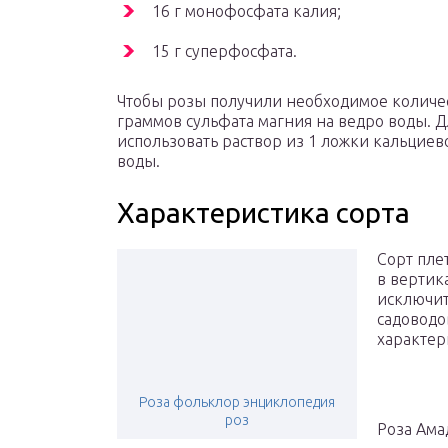
16 г монофосфата калия;
15 г суперфосфата.
Чтобы розы получили необходимое количес
граммов сульфата магния на ведро воды. 
использовать раствор из 1 ложки кальциев
воды.
Характеристика сорта
Сорт пле
в вертик
исключит
садоводо
характер
Роза фольклор энциклопедия
роз
Роза Ама