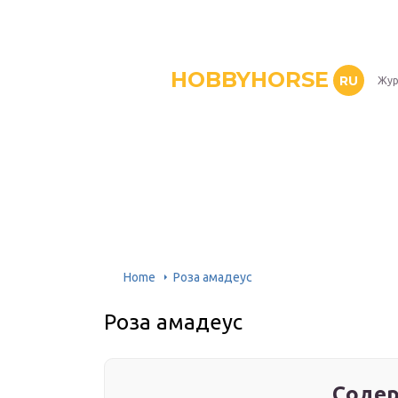
HOBBYHORSE
RU
Жур
Home
Роза амадеус
Роза амадеус
Содер