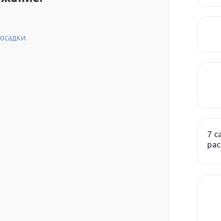
посадки
7 
ра