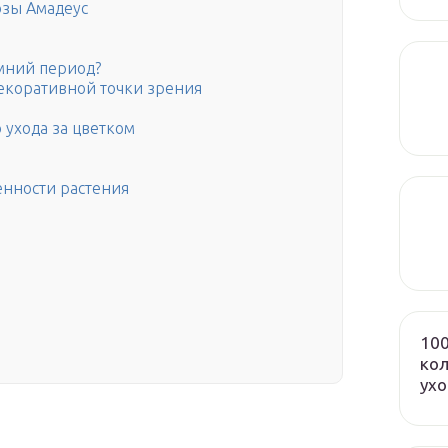
озы Амадеус
имний период?
екоративной точки зрения
 ухода за цветком
енности растения
100
кол
ух