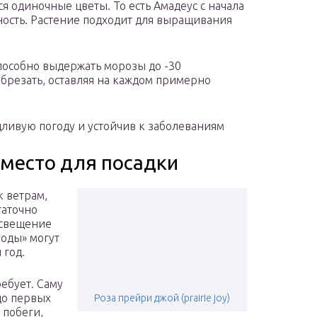
ся одиночные цветы. То есть Амадеус с начала
ность. Растение подходит для выращивания
способно выдержать морозы до -30
обрезать, оставляя на каждом примерно
.
ждливую погоду и устойчив к заболеваниям
место для посадки
к ветрам,
таточно
освещение
лоды» могут
 год.
ребует. Саму
до первых
Роза прейри джой (prairie joy)
 побеги,