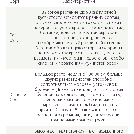
Сорт
Характеристики
Высокое растение (до 90 см) плотной
кустистости. Относится к ранним сортам,
отличается элегантными тонкими шипами и
невероятно густой кроной. Цветки не кучные,
большие, золотисто-желтой окраски в
Peer
начале цветения, к концу лепестки
Gynt
приобретают нежный розоватый оттенок.
Этот вид обожают декораторы и флористы
не только из-за красоты, а и из-за долгого
расцветания. Имеет один недостаток – особо
склонен к поражениям мучнистой росой.
Большое растение длиной 80-90 см, больше
других разновидностей способно
сопротивляться морозам, устойчиво к
болезням. Диаметр цветков до 12 см, форма
Dame de
бутонов продолговатая, напоминает чашу,
Coeur
лепестки красновато-малиновые и
бархатистые, имеют слабый, но очень
приятный аромат. Выращиваются как для
одиночного срезания, так и для разведения
групповыми композициями.
Высота до 1 м, листья крупные, насыщенного