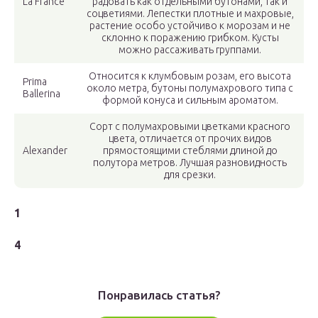
La France
радовать как отдельными бутонами, так и
соцветиями. Лепестки плотные и махровые,
растение особо устойчиво к морозам и не
склонно к поражению грибком. Кусты
можно рассаживать группами.
Относится к клумбовым розам, его высота
Prima
около метра, бутоны полумахрового типа с
Ballerina
формой конуса и сильным ароматом.
Сорт с полумахровыми цветками красного
цвета, отличается от прочих видов
Alexander
прямостоящими стеблями длиной до
полутора метров. Лучшая разновидность
для срезки.
1
4
Понравилась статья?