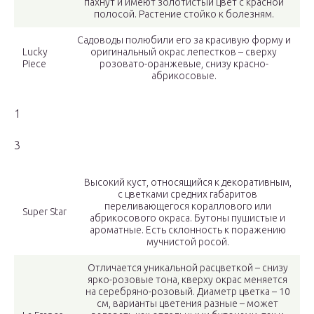
пахнут и имеют золотистый цвет с красной
полосой. Растение стойко к болезням.
Садоводы полюбили его за красивую форму и
Lucky
оригинальный окрас лепестков – сверху
Piece
розовато-оранжевые, снизу красно-
абрикосовые.
1
3
Высокий куст, относящийся к декоративным,
с цветками средних габаритов
переливающегося кораллового или
Super Star
абрикосового окраса. Бутоны пушистые и
ароматные. Есть склонность к поражению
мучнистой росой.
Отличается уникальной расцветкой – снизу
ярко-розовые тона, кверху окрас меняется
на серебряно-розовый. Диаметр цветка – 10
см, варианты цветения разные – может