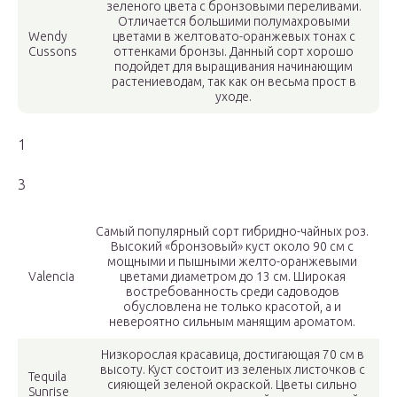
зеленого цвета с бронзовыми переливами.
Отличается большими полумахровыми
Wendy
цветами в желтовато-оранжевых тонах с
Cussons
оттенками бронзы. Данный сорт хорошо
подойдет для выращивания начинающим
растениеводам, так как он весьма прост в
уходе.
1
3
Самый популярный сорт гибридно-чайных роз.
Высокий «бронзовый» куст около 90 см с
мощными и пышными желто-оранжевыми
Valencia
цветами диаметром до 13 см. Широкая
востребованность среди садоводов
обусловлена не только красотой, а и
невероятно сильным манящим ароматом.
Низкорослая красавица, достигающая 70 см в
высоту. Куст состоит из зеленых листочков с
Tequila
сияющей зеленой окраской. Цветы сильно
Sunrise