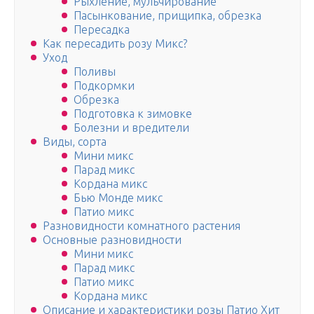
Рыхление, мульчирование
Пасынкование, прищипка, обрезка
Пересадка
Как пересадить розу Микс?
Уход
Поливы
Подкормки
Обрезка
Подготовка к зимовке
Болезни и вредители
Виды, сорта
Мини микс
Парад микс
Кордана микс
Бью Монде микс
Патио микс
Разновидности комнатного растения
Основные разновидности
Мини микс
Парад микс
Патио микс
Кордана микс
Описание и характеристики розы Патио Хит