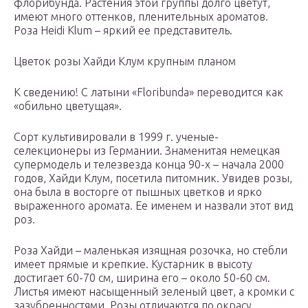
флорибунда. Растения этой группы долго цветут,
имеют много оттенков, пленительных ароматов.
Роза Heidi Klum – яркий ее представитель.
Цветок розы Хайди Клум крупным планом
К сведению! С латыни «Floribunda» переводится как
«обильно цветущая».
Сорт культивировали в 1999 г. ученые-
селекционеры из Германии. Знаменитая немецкая
супермодель и телезвезда конца 90-х – начала 2000
годов, Хайди Клум, посетила питомник. Увидев розы,
она была в восторге от пышных цветков и ярко
выраженного аромата. Ее именем и назвали этот вид
роз.
Роза Хайди – маленькая изящная розочка, но стебли
имеет прямые и крепкие. Кустарник в высоту
достигает 60-70 см, ширина его – около 50-60 см.
Листья имеют насыщенный зеленый цвет, а кромки с
зазубренностями. Розы отличаются по окрасу