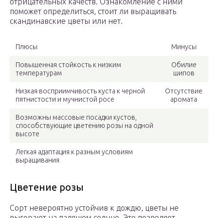
отрицательных качеств. Ознакомление с ними
поможет определиться, стоит ли выращивать
скандинавские цветы или нет.
Плюсы
Минусы
Повышенная стойкость к низким
Обилие
температурам
шипов
Низкая восприимчивость куста к черной
Отсутствие
пятнистости и мучнистой росе
аромата
Возможны массовые посадки кустов,
способствующие цветению розы на одной
высоте
Легкая адаптация к разным условиям
выращивания
Цветение розы
Сорт невероятно устойчив к дождю, цветы не
выгорают на палящем солнце. Это позволяет