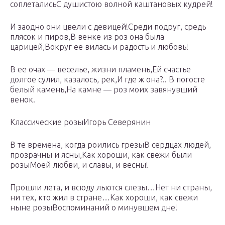
соплеталисьС душистою волной каштановых кудрей!
И заодно они цвели с девицей!Среди подруг, средь
плясок и пиров,В венке из роз она была
царицей,Вокруг ее вилась и радость и любовь!
В ее очах — веселье, жизни пламень,Ей счастье
долгое сулил, казалось, рек,И где ж она?.. В погосте
белый камень,На камне — роз моих завянувший
венок.
Классические розыИгорь Северянин
В те времена, когда роились грезыВ сердцах людей,
прозрачны и ясны,Как хороши, как свежи были
розыМоей любви, и славы, и весны!
Прошли лета, и всюду льются слезы…Нет ни страны,
ни тех, кто жил в стране…Как хороши, как свежи
ныне розыВоспоминаний о минувшем дне!