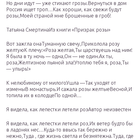
Но дни идут — уже стихают грозы.Вернуться в дом
Россия ищет троп…Как хороши, как свежи будут
розы,Моей страной мне брошенные в гроб!
Татьяна СмертинаИз книги «Призрак розы»
Вот зажгла онаТуманную свечу,Приколола розу
желтуюК плечу:«Роза желтая,Ты царствуешь над ним!
Я была в ту ночь — одна,Он — не один.Ах ты,
роза,Желтизною пьяной зла!Утоплю тебя я, роза,Ты
— упырь!»
К нелюбимому от милогоУшла —Так уходят от
изменыВ монастырь.И сажала розы желтыеВесной,И
топила их в колодцеПо одной…
Я видела, как лепестки летели розАвтор неизвестен
Я видела, как лепестки летели роз,Их ветер будто бы
в ладонях нес…Куда-то ввысь так бережно и
нежно,Туда , где жизнь светла и безмятежна.Туда, где