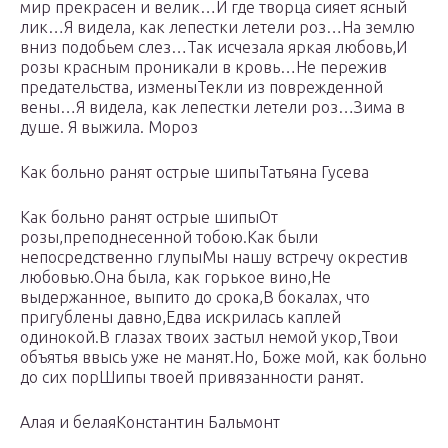
мир прекрасен и велик…И где творца сияет ясный
лик…Я видела, как лепестки летели роз…На землю
вниз подобьем слез…Так исчезала яркая любовь,И
розы красным проникали в кровь…Не пережив
предательства, изменыТекли из поврежденной
вены…Я видела, как лепестки летели роз…Зима в
душе. Я выжила. Мороз
Как больно ранят острые шипыТатьяна Гусева
Как больно ранят острые шипыОт
розы,преподнесенной тобою.Как были
непосредственно глупыМы нашу встречу окрестив
любовью.Она была, как горькое вино,Не
выдержанное, выпито до срока,В бокалах, что
пригублены давно,Едва искрилась каплей
одинокой.В глазах твоих застыл немой укор,Твои
объятья ввысь уже не манят.Но, Боже мой, как больно
до сих порШипы твоей привязанности ранят.
Алая и белаяКонстантин Бальмонт