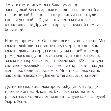
1Мы встретились молча. Закат умирал
запоздалый.Весь мир был исполнен возникшей для
нас тишиной.Две розы раскрылись и вспыхнули
грезой усталой,—Одна — озаренная жизнью, с
окраскою алой,Другая — горящая снежной немой
белизной.
И ветер промчался. Он сблизил их пышные чаши.Мы
сладко любили на склоне предсмертного дня.Как
сладко дышали сердца и созвучия наши!Что в мире
рождалось воздушнее, сказочней, краше!Зачем, о,
зачем же закрылась ты — прежде меня?2Я свернула
светлые одежды,Я погасла вместе с краской дня.Для
меня поблекли все надежды,Мне так сладко спать,
закрывши вежды,—Для чего ты дышишь на меня!
Дышишь сладким ядом аромата,Будишь в сердце
прежние огни…Я, как ты, была жива когда-то,К
радости для сердца нет возврата…Будь как я! Забудь!
Умри! Усни!