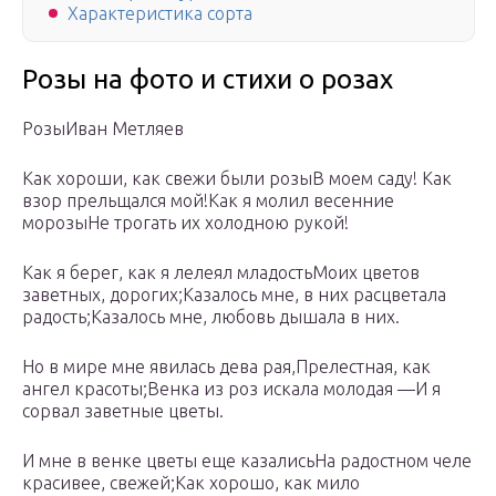
Характеристика сорта
Розы на фото и стихи о розах
РозыИван Метляев
Как хороши, как свежи были розыВ моем саду! Как
взор прельщался мой!Как я молил весенние
морозыНе трогать их холодною рукой!
Как я берег, как я лелеял младостьМоих цветов
заветных, дорогих;Казалось мне, в них расцветала
радость;Казалось мне, любовь дышала в них.
Но в мире мне явилась дева рая,Прелестная, как
ангел красоты;Венка из роз искала молодая —И я
сорвал заветные цветы.
И мне в венке цветы еще казалисьНа радостном челе
красивее, свежей;Как хорошо, как мило