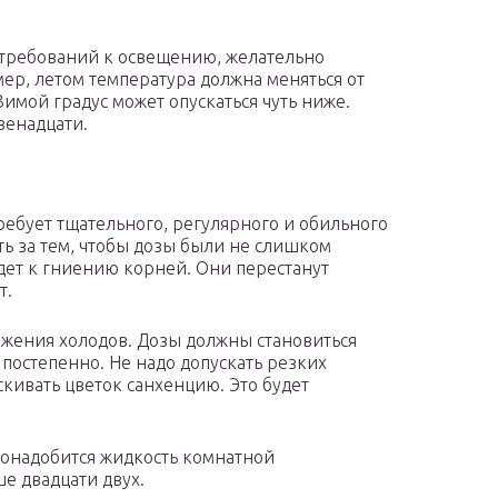
их требований к освещению, желательно
мер, летом температура должна меняться от
Зимой градус может опускаться чуть ниже.
венадцати.
ребует тщательного, регулярного и обильного
ть за тем, чтобы дозы были не слишком
ет к гниению корней. Они перестанут
т.
жения холодов. Дозы должны становиться
постепенно. Не надо допускать резких
кивать цветок санхенцию. Это будет
понадобится жидкость комнатной
е двадцати двух.