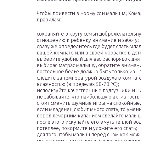
Чтобы привести в норму сон малыша, Кома
правилам:
сохраняйте в кругу семьи доброжелательн
отношению к ребенку внимание и заботу;
сразу же определитесь где будет спать млад
вашей комнате или в своей кроватке в дет
выберите удобный для вас распорядок дня
выбирая матрас малышу, обратите внимани
постельное белье должно быть только из н
следите за температурой воздуха в комнате
влажностью (в пределах 50-70 ºС);
используйте качественные подгузники и ни
не забывайте, что наибольшую активность
стоит сменить шумные игры на спокойные, 
если младенец любит много спать, то умен
перед вечерним купанием сделайте малышу
после этого искупайте его в чуть теплой в
потеплее, покормите и уложите его спать;
для того чтобы малыш перед сном как можн
недокормить его в предыдущее кормление