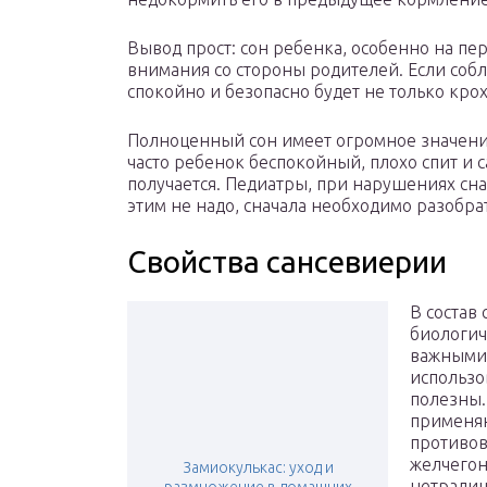
Вывод прост: сон ребенка, особенно на пе
внимания со стороны родителей. Если собл
спокойно и безопасно будет не только кроха
Полноценный сон имеет огромное значение
часто ребенок беспокойный, плохо спит и 
получается. Педиатры, при нарушениях сн
этим не надо, сначала необходимо разобра
Свойства сансевиерии
В состав
биологич
важными 
использо
полезны.
применяю
противов
желчегон
Замиокулькас: уход и
нетрадиц