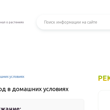
нал о растениях
РЕ
ашних условиях
од в домашних условиях
жание: