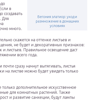
адо
Если в
до создавать
Бегония элатиор: уход и
. Для
размножение в домашних
на
условиях
точно много.
тельно скажется на оттенке листьев и
щения, не будет и декоративных признаков:
к и листьев. Правильное освещение даст
тяжении всего года.
и почти сразу начнут вытягивать, листья
ки на листве можно будет увидеть только
е только дополнительное искусственное
нные для комнатных растений. Также
ст и развитие санхеции, будут лампы