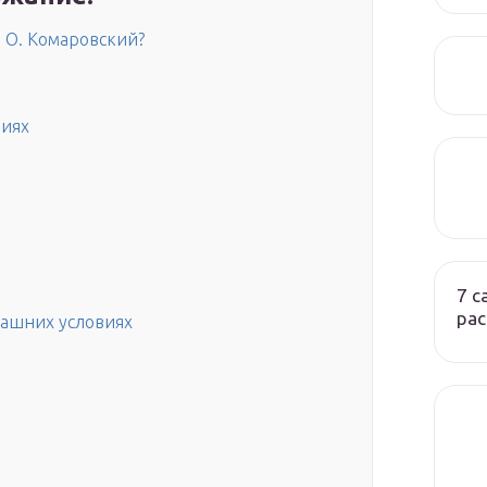
. О. Комаровский?
виях
7 
ра
машних условиях