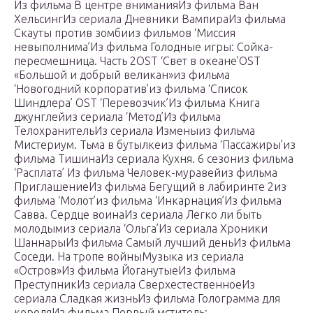
Из фильма В центре вниманияИз фильма Ван
ХельсингИз сериала Дневники ВампираИз фильма
Скауты против зомбииз фильмов ‘Миссия
невыполнима’Из фильма Голодные игры: Сойка-
пересмешница. Часть 2OST ‘Свет в океане’OST
«Большой и добрый великан»из фильма
‘Новогодний корпоратив’из фильма ‘Список
Шиндлера’ OST ‘Перевозчик’Из фильма Книга
джунглейиз сериала ‘Метод’Из фильма
ТелохранительИз сериала Изменыиз фильма
Мистериум. Тьма в бутылкеиз фильма ‘Пассажиры’из
фильма ТишинаИз сериала Кухня. 6 сезониз фильма
‘Расплата’ Из фильма Человек-муравейиз фильма
ПриглашениеИз фильма Бегущий в лабиринте 2из
фильма ‘Молот’из фильма ‘Инкарнация’Из фильма
Савва. Сердце воинаИз сериала Легко ли быть
молодымиз сериала ‘Ольга’Из сериала Хроники
ШаннарыИз фильма Самый лучший деньИз фильма
Соседи. На тропе войныМузыка из сериала
«Остров»Из фильма ЙоганутыеИз фильма
ПреступникИз сериала СверхестественноеИз
сериала Сладкая жизньИз фильма Голограмма для
короляИз фильма Первый мститель: