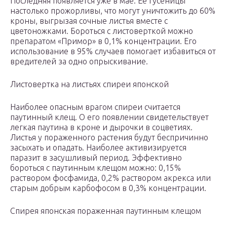
Последняя появляется уже в мае. Ее гусеницы
настолько прожорливы, что могут уничтожить до 60%
кроны, выгрызая сочные листья вместе с
цветоножками. Бороться с листоверткой можно
препаратом «Примор» в 0,1% концентрации. Его
использование в 95% случаев помогает избавиться от
вредителей за одно опрыскивание.
Листовертка на листьях спиреи японской
Наиболее опасным врагом спиреи считается
паутинный клещ. О его появлении свидетельствует
легкая паутина в кроне и дырочки в соцветиях.
Листья у пораженного растения будут беспричинно
засыхать и опадать. Наиболее активизируется
паразит в засушливый период. Эффективно
бороться с паутинным клещом можно: 0,15%
раствором фосфамида, 0,2% раствором акрекса или
старым добрым карбофосом в 0,3% концентрации.
Спирея японская пораженная паутинным клещом