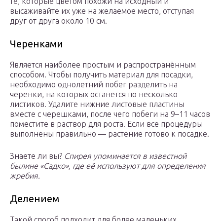
те, которые цветом похожи на исходный и
высаживайте их уже на желаемое место, отступая
друг от друга около 10 см.
Черенками
Является наиболее простым и распространённым
способом. Чтобы получить материал для посадки,
необходимо однолетний побег разделить на
черенки, на которых останется по несколько
листиков. Удалите нижние листовые пластины
вместе с черешками, после чего побеги на 9–11 часов
поместите в раствор для роста. Если все процедуры
выполнены правильно — растение готово к посадке.
Знаете ли вы?
Спирея упоминается в известной
былине «Садко», где её используют для определения
жребия.
Делением
Такой способ подходит для более маленьких