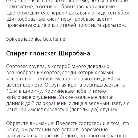
сезона. Сначала они ярко-зеленые, потом бронзово-
золотистые, а осенью – бронзово-коричневые.
Цветение длится с первой декады июня до сентября.
Щиткообразные кисти несут розовые цветки,
приманивающие опылителей приятным ароматом.
Spiraea japonica Goldflame
Спирея японская Широбана
Сортовая группа, в которой много довольно
разнообразных сортов, среди которых самый
известный – Генпей. Кустарник высотой до 80 см
цветет все лето. Округлая крона раскидывается на
1,2 м в ширину. Коричневые побеги имеют
войлочное опушение. Узкие овальные листья
длиной до 2 см окрашены с лица в зеленый цвет, а с
изнанки имеют сизоватую (пепельную) опушку.
Обратите внимание! Прелесть сортосерии в том, что
на одном растении все лето одновременно
распускаются соцветия белого, розового и красного