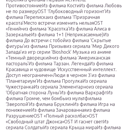
ПротивостояниеИз фильма КостиИз фильма Любовь
не по размеруOST ‘Глубоководный горизонт’Из
фильма Перепискаиз фильма ‘Призрачная
красота’Место встречи изменить нельзяOST
«Гений»из фильма ‘Красотка’Из фильма Алиса в
ЗазеркальеИз фильма 1+1 (Неприкасаемые)Из
фильма До встречи с тобойиз фильма ‘Скрытые
фигуры’из фильма Призывиз сериала ‘Мир Дикого
Запада’из игр серии ‘Bioshock’ Музыка из аниме
«Темный дворецкий»из фильма ‘Американская
пастораль’Из фильма Тарзан. ЛегендаИз фильма
Красавица и чудовище ‘Искусственный интеллект.
Доступ неограничен»Люди в черном 3’из фильма
‘Планетариум’Из фильма ПрогулкаИз сериала
ЧужестранкаИз сериала Элементарноиз сериала
‘Обратная сторона Луны’Из фильма ВаркрафтИз
фильма Громче, чем бомбыиз мультфильма
‘Зверопой’Из фильма БруклинИз фильма Игра на
понижениеИз фильма Зачарованнаяиз фильма
РазрушениеOST «Полный расколбас»OST
«Свободный штат Джонса»OST И гаснет светИз
сериала СолдатыИз сериала Крыша мираИз фильма