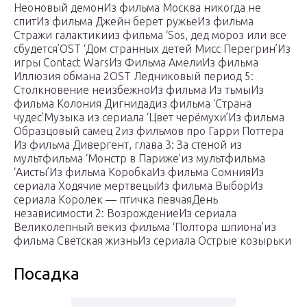
Неоновый демонИз фильма Москва никогда не
спитИз фильма Джейн берет ружьеИз фильма
Стражи галактикииз фильма ‘Sos, дед мороз или все
сбудется’OST ‘Дом странных детей Мисс Перегрин’Из
игры Contact WarsИз Фильма АмелиИз фильма
Иллюзия обмана 2OST Ледниковый период 5:
Столкновение неизбежноИз фильма Из тьмыИз
фильма Колония Дигнидадиз фильма ‘Страна
чудес’Музыка из сериала ‘Цвет черёмухи’Из фильма
Образцовый самец 2из фильмов про Гарри Поттера
Из фильма Дивергент, глава 3: За стеной из
мультфильма ‘Монстр в Париже’из мультфильма
‘Аисты’Из фильма КоробкаИз фильма СомнияИз
сериала Ходячие мертвецыИз фильма ВыборИз
сериала Королек — птичка певчаяДень
независимости 2: ВозрождениеИз сериала
Великолепный векиз фильма ‘Полтора шпиона’из
фильма Светская жизньИз сериала Острые козырьки
Посадка