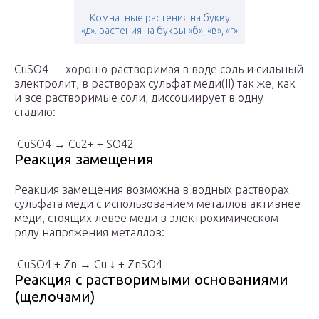
Комнатные растения на букву
«д». растения на буквы «б», «в», «г»
CuSO
4
— хорошо растворимая в воде соль и сильный
электролит, в растворах сульфат меди(II) так же, как
и все растворимые соли, диссоциирует в одну
стадию:
CuSO4 → Cu2+ + SO
4
2−
Реакция замещения
Реакция замещения возможна в водных растворах
сульфата меди с использованием металлов активнее
меди, стоящих левее меди в электрохимическом
ряду напряжения металлов:
CuSO
4
+ Zn → Cu ↓ + ZnSO
4
Реакция с растворимыми основаниями
(щелочами)