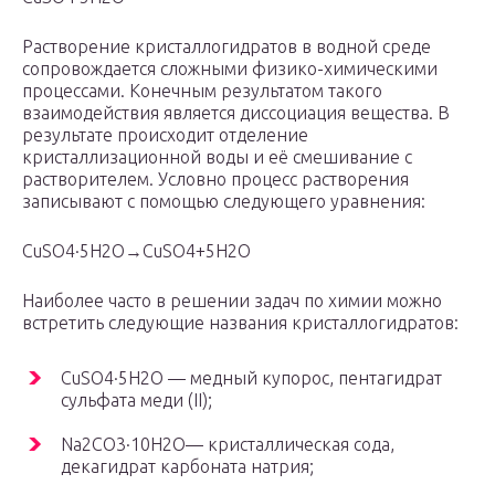
Растворение кристаллогидратов в водной среде
сопровождается сложными физико-химическими
процессами. Конечным результатом такого
взаимодействия является диссоциация вещества. В
результате происходит отделение
кристаллизационной воды и её смешивание с
растворителем. Условно процесс растворения
записывают с помощью следующего уравнения:
CuSO4·5H2O→CuSO4+5H2O
Наиболее часто в решении задач по химии можно
встретить следующие названия кристаллогидратов:
CuSO4·5H2O — медный купорос, пентагидрат
сульфата меди (II);
Na2CO3·10H2O— кристаллическая сода,
декагидрат карбоната натрия;