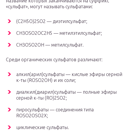
название которых заканчиваются на суффикс
«сульфат», могут называть сульфатами:
(С
2
Н
5
О)
2
SO
2
— диэтилсульфат;
CH
3
OSO
2
OC
2
H
5
— метилэтилсульфат;
CH
3
OSO
2
OH — метилсульфат.
Среди органических сульфатов различают:
алкил(арил)сульфаты — кислые эфиры серной
к-ты (ROSO
2
OH) и их соли;
диалкил(диарил)сульфаты — полные эфиры
серной к-ты (RO)
2
SO
2
;
пиросульфаты — соединения типа
ROSO
2
OSO
2
X;
циклические сульфаты.