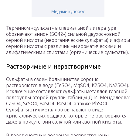
Медный купорос
Термином «сульфат» в специальной литературе
обозначают анион (SO
4
2-) сильной двухосновной
серной кислоты (неорганические сульфаты) и эфиры
серной кислоты с различными ароматическими и
алифатическими спиртами (органические сульфаты).
Растворимые и нерастворимые
Сульфаты в своем большинстве хорошо
растворяются в воде (FeSO
4
, MgSO
4
, K
2
SO
4
, Na
2
SO
4
).
Исключение составляют сульфаты металлов главной
подгруппы второй группы таблицы Д. И. Менделеева:
CaSO
4
, SrSO
4
, BaSO
4
, RaSO
4
, а также PbSO
4
.
Сульфаты этих металлов выпадают в виде
кристаллических осадков, которые не растворяются
даже в присутствии соляной или азотной кислоты.
В поверхностных водоемах распространены