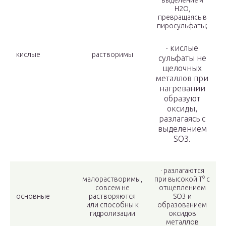
выделением
H
2
O,
превращаясь в
пиросульфаты;
· кислые
кислые
растворимы
сульфаты не
щелочных
металлов при
нагревании
образуют
оксиды,
разлагаясь с
выделением
SO
3
.
· разлагаются
малорастворимы,
при высокой T⁰ с
совсем не
отщеплением
основные
растворяются
SO
3
и
или способны к
образованием
гидролизации
оксидов
металлов