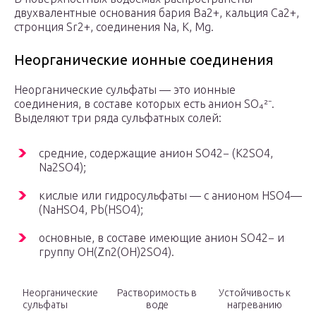
двухвалентные основания бария Ba2+, кальция Ca2+,
стронция Sr2+, соединения Na, К, Mg.
Неорганические ионные соединения
Неорганические сульфаты — это ионные
соединения, в составе которых есть анион SO₄²⁻.
Выделяют три ряда сульфатных солей:
средние, содержащие анион SO
4
2− (K
2
SO
4
,
Na
2
SO
4
);
кислые или гидросульфаты — с анионом HSO
4
—
(NaHSO
4
, Pb(HSO
4
);
основные, в составе имеющие анион SO
4
2− и
группу OH(Zn
2
(OH)
2
SO
4
).
Неорганические
Растворимость в
Устойчивость к
сульфаты
воде
нагреванию