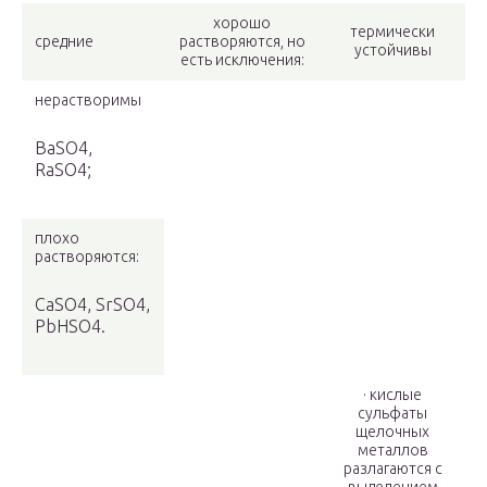
хорошо
термически
средние
растворяются, но
устойчивы
есть исключения:
нерастворимы
BaSO
4
,
RaSO
4
;
плохо
растворяются:
CaSO
4
, SrSO
4
,
PbHSO
4
.
· кислые
сульфаты
щелочных
металлов
разлагаются с