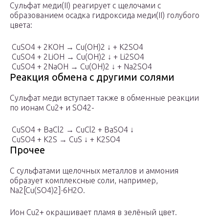
Сульфат меди(II) реагирует с щелочами с
образованием осадка гидроксида меди(II) голубого
цвета:
CuSO
4
+ 2KOH → Cu(OH)
2
↓ + K
2
SO
4
CuSO
4
+ 2LiOH → Cu(OH)
2
↓ + Li
2
SO
4
CuSO
4
+ 2NaOH → Cu(OH)
2
↓ + Na
2
SO
4
Реакция обмена с другими солями
Сульфат меди вступает также в обменные реакции
по ионам Cu2+ и SO
4
2-
CuSO
4
+ BaCl
2
→ CuCl
2
+ BaSO
4
↓
CuSO
4
+ K
2
S → CuS ↓ + K
2
SO
4
Прочее
С сульфатами щелочных металлов и аммония
образует комплексные соли, например,
Na
2
[Cu(SO
4
)
2
]·6H
2
O.
Ион Cu2+ окрашивает пламя в зелёный цвет.