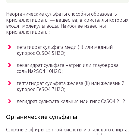
Неорганические сульфаты способны образовать
кристаллогидраты — вещества, в кристаллы которых
входят молекулы воды. Наиболее известны
кристаллогидраты:
петагидрат сульфата меди (II) или медный
купорос CuSO
4
5H
2
O;
декагидрат сульфата натрия или глауберова
соль Na
2
SO
4
10H
2
O;
гептагидрат сульфата железа (II) или железный
купорос FeSO
4
7H
2
O;
дегидрат сульфата кальция или гипс CaSO
4
2H
2
Органические сульфаты
Сложные эфиры серной кислоты и этилового спирта,