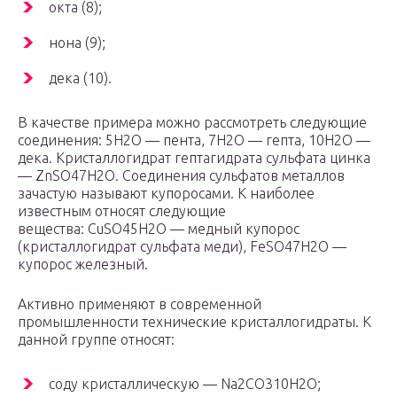
окта (8);
нона (9);
дека (10).
В качестве примера можно рассмотреть следующие
соединения: 5Н2O — пента, 7Н2O — гепта, 10H2O —
дека. Кристаллогидрат гептагидрата сульфата цинка
— ZnSO47H2O. Соединения сульфатов металлов
зачастую называют купоросами. К наиболее
известным относят следующие
вещества: CuSO45H2O — медный купорос
(кристаллогидрат сульфата меди), FeSO47H2O —
купорос железный.
Активно применяют в современной
промышленности технические кристаллогидраты. К
данной группе относят:
соду кристаллическую — Na2CO310H2O;