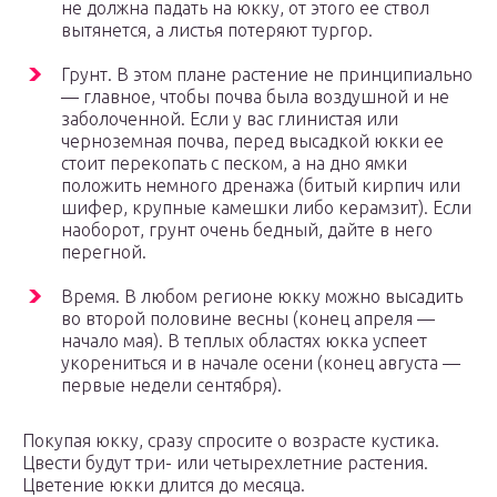
не должна падать на юкку, от этого ее ствол
вытянется, а листья потеряют тургор.
Грунт. В этом плане растение не принципиально
— главное, чтобы почва была воздушной и не
заболоченной. Если у вас глинистая или
черноземная почва, перед высадкой юкки ее
стоит перекопать с песком, а на дно ямки
положить немного дренажа (битый кирпич или
шифер, крупные камешки либо керамзит). Если
наоборот, грунт очень бедный, дайте в него
перегной.
Время. В любом регионе юкку можно высадить
во второй половине весны (конец апреля —
начало мая). В теплых областях юкка успеет
укорениться и в начале осени (конец августа —
первые недели сентября).
Покупая юкку, сразу спросите о возрасте кустика.
Цвести будут три- или четырехлетние растения.
Цветение юкки длится до месяца.