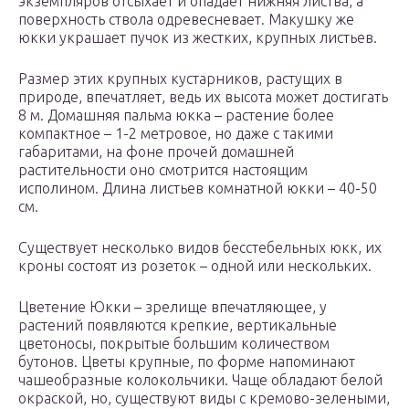
экземпляров отсыхает и опадает нижняя листва, а
поверхность ствола одревесневает. Макушку же
юкки украшает пучок из жестких, крупных листьев.
Размер этих крупных кустарников, растущих в
природе, впечатляет, ведь их высота может достигать
8 м. Домашняя пальма юкка – растение более
компактное – 1-2 метровое, но даже с такими
габаритами, на фоне прочей домашней
растительности оно смотрится настоящим
исполином. Длина листьев комнатной юкки – 40-50
см.
Существует несколько видов бесстебельных юкк, их
кроны состоят из розеток – одной или нескольких.
Цветение Юкки – зрелище впечатляющее, у
растений появляются крепкие, вертикальные
цветоносы, покрытые большим количеством
бутонов. Цветы крупные, по форме напоминают
чашеобразные колокольчики. Чаще обладают белой
окраской, но, существуют виды с кремово-зелеными,