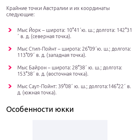
Крайние точки Австралии и их координаты
следующие:
Мыс Йорк – широта: 10°41´ю. ш.; долгота: 142°31
´ в. д. (северная точка).
Мыс Стип-Пойнт – широта: 26°09´ю. ш.; долгота:
113°09´ в. д. (западная точка).
Мыс Байрон – широта: 28°38´ ю. ш.; долгота:
153°38´ в. д. (восточная точка).
Мыс Саут-Пойнт: 39°08´ ю. ш.; долгота:146°22´ в.
д. (южная точка).
Особенности юкки