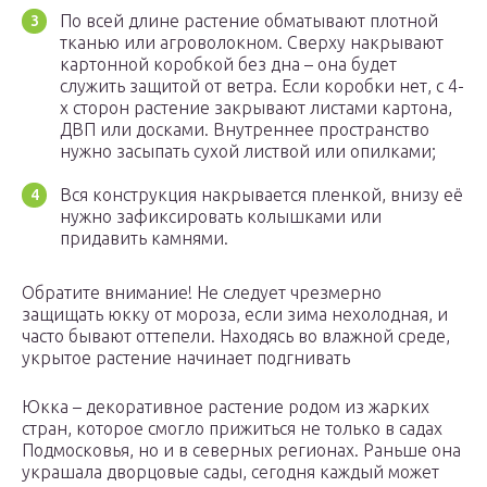
По всей длине растение обматывают плотной
тканью или агроволокном. Сверху накрывают
картонной коробкой без дна – она будет
служить защитой от ветра. Если коробки нет, с 4-
х сторон растение закрывают листами картона,
ДВП или досками. Внутреннее пространство
нужно засыпать сухой листвой или опилками;
Вся конструкция накрывается пленкой, внизу её
нужно зафиксировать колышками или
придавить камнями.
Обратите внимание! Не следует чрезмерно
защищать юкку от мороза, если зима нехолодная, и
часто бывают оттепели. Находясь во влажной среде,
укрытое растение начинает подгнивать
Юкка – декоративное растение родом из жарких
стран, которое смогло прижиться не только в садах
Подмосковья, но и в северных регионах. Раньше она
украшала дворцовые сады, сегодня каждый может