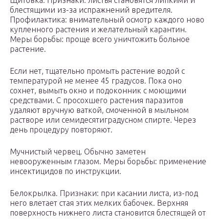
Щитовка. Признаки: листья становятся липкими и
блестящими из-за испражнений вредителя.
Профилактика: внимательный осмотр каждого ново
купленного растения и желательный карантин.
Меры борьбы: проще всего уничтожить больное
растение.
Если нет, тщательно промыть растение водой с
температурой не менее 45 градусов. Пока оно
сохнет, вымыть окно и подоконник с моющими
средствами. С просохшего растения паразитов
удаляют вручную ваткой, смоченной в мыльном
растворе или семидесятиградусном спирте. Через
день процедуру повторяют.
Мучнистый червец. Обычно заметен
невооруженным глазом. Меры борьбы: применение
инсектицидов по инструкции.
Белокрылка. Признаки: при касании листа, из-под
него влетает стая этих мелких бабочек. Верхняя
поверхность нижнего листа становится блестящей от