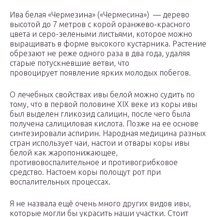
Ива белая «Чермезина» («Чермесина») — дерево
высотой до 7 метров с корой оранжево-красного
цвета и серо-зелеными листьями, которое можно
выращивать в форме высокого кустарника. Растение
обрезают не реже одного раза в два года, удаляя
старые потускневшие ветви, что
провоцирует появление ярких молодых побегов.
О лечебных свойствах ивы белой можно судить по
тому, что в первой половине XIX веке из коры ивы
был выделен гликозид салицин, после чего была
получена салициловая кислота. Позже на ее основе
синтезировали аспирин. Народная медицина разных
стран использует чаи, настои и отвары коры ивы
белой как жаропонижающее,
противовоспалительное и противогрибковое
средство. Настоем коры полощут рот при
воспалительных процессах.
Я не назвала ещё очень много других видов ивы,
которые могли бы украсить наши участки. Стоит