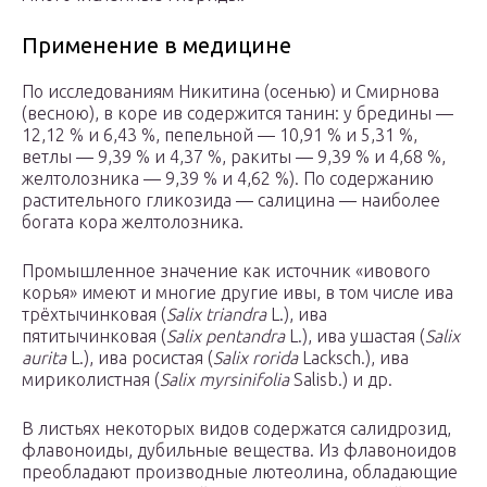
Применение в медицине
По исследованиям Никитина (осенью) и Смирнова
(весною), в коре ив содержится танин: у бредины —
12,12 % и 6,43 %, пепельной — 10,91 % и 5,31 %,
ветлы — 9,39 % и 4,37 %, ракиты — 9,39 % и 4,68 %,
желтолозника — 9,39 % и 4,62 %). По содержанию
растительного гликозида — салицина — наиболее
богата кора желтолозника.
Промышленное значение как источник «ивового
корья» имеют и многие другие ивы, в том числе ива
трёхтычинковая (
Salix triandra
L.), ива
пятитычинковая (
Salix pentandra
L.), ива ушастая (
Salix
aurita
L.), ива росистая (
Salix rorida
Lacksch.), ива
мириколистная (
Salix myrsinifolia
Sаlisb.) и др.
В листьях некоторых видов содержатся салидрозид,
флавоноиды, дубильные вещества. Из флавоноидов
преобладают производные лютеолина, обладающие