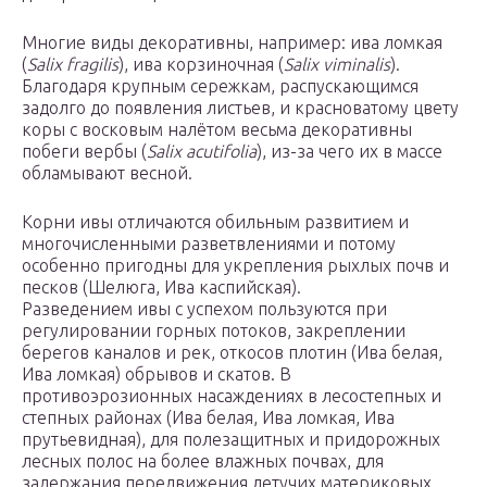
Многие виды декоративны, например: ива ломкая
(
Salix fragilis
), ива корзиночная (
Salix viminalis
).
Благодаря крупным сережкам, распускающимся
задолго до появления листьев, и красноватому цвету
коры с восковым налётом весьма декоративны
побеги вербы (
Salix acutifolia
), из-за чего их в массе
обламывают весной.
Корни ивы отличаются обильным развитием и
многочисленными разветвлениями и потому
особенно пригодны для укрепления рыхлых почв и
песков (Шелюга, Ива каспийская).
Разведением ивы с успехом пользуются при
регулировании горных потоков, закреплении
берегов каналов и рек, откосов плотин (Ива белая,
Ива ломкая) обрывов и скатов. В
противоэрозионных насаждениях в лесостепных и
степных районах (Ива белая, Ива ломкая, Ива
прутьевидная), для полезащитных и придорожных
лесных полос на более влажных почвах, для
задержания передвижения летучих материковых