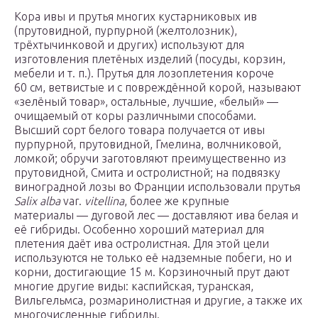
Кора ивы и прутья многих кустарниковых ив
(прутовидной, пурпурной (желтолозник),
трёхтычинковой и других) используют для
изготовления плетёных изделий (посуды, корзин,
мебели и т. п.). Прутья для лозоплетения короче
60 см, ветвистые и с повреждённой корой, называют
«зелёный товар», остальные, лучшие, «белый» —
очищаемый от коры различными способами.
Высший сорт белого товара получается от ивы
пурпурной, прутовидной, Гмелина, волчниковой,
ломкой; обручи заготовляют преимущественно из
прутовидной, Смита и остролистной; на подвязку
виноградной лозы во Франции использовали прутья
Salix alba
var.
vitellina
, более же крупные
материалы — дуговой лес — доставляют ива белая и
её гибриды. Особенно хороший материал для
плетения даёт ива остролистная. Для этой цели
используются не только её надземные побеги, но и
корни, достигающие 15 м. Корзиночный прут дают
многие другие виды: каспийская, туранская,
Вильгельмса, розмаринолистная и другие, а также их
многочисленные гибриды.