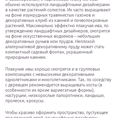
обычно используются ландшафтными дизайнерами
в качестве растений-солистов. Их часто выращивают
на фоне изумрудных травянистых газонов и
декоративных клумб из камней и почвопокровных
растений. Максимально эффектно плакучая ива, по
утверждению ландшафтных дизайнеров, смотрится
на фоне искусственных водоемов – небольших
декоративных ручьев или прудов. Неплохой
альтернативой декоративному пруду может стать
компактный садовый фонтан, украшенный
природным камнем.
Плакучие ивы хорошо смотрятся и в групповых
композициях с невысокими декоративными
однолетниками и многолетниками. Так, по соседству
с деревцем рекомендуется выращивать хосты (в
особенности их яркие вариегатные формы),
настурции, низкорослые папоротники, ландыши,
пролески, крокусы.
Чтобы красиво оформить пространство, пустующее
под плакучей ивой, ландшафтные дизайнеры