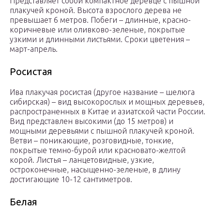
Представляет собой компактное деревце с пышной
плакучей кроной. Высота взрослого дерева не
превышает 6 метров. Побеги – длинные, красно-
коричневые или оливково-зеленые, покрытые
узкими и длинными листьями. Сроки цветения –
март-апрель.
Росистая
Ива плакучая росистая (другое название – шелюга
сибирская) – вид высокорослых и мощных деревьев,
распространенных в Китае и азиатской части России.
Вид представлен высокими (до 15 метров) и
мощными деревьями с пышной плакучей кроной.
Ветви – поникающие, розговидные, тонкие,
покрытые темно-бурой или красновато-желтой
корой. Листья – ланцетовидные, узкие,
остроконечные, насыщенно-зеленые, в длину
достигающие 10-12 сантиметров.
Белая