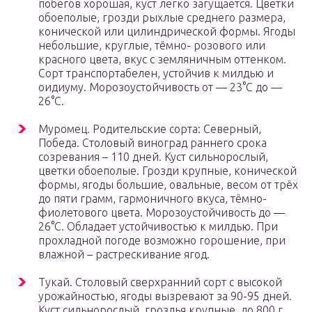
побегов хорошая, куст легко загущается. Цветки
обоеполые, грозди рыхлые среднего размера,
конической или цилиндрической формы. Ягоды
небольшие, круглые, тёмно- розового или
красного цвета, вкус с земляничным оттенком.
Сорт транспортабелен, устойчив к милдью и
оидиуму. Морозоустойчивость от — 23°С до —
26°С.
Муромец. Родительские сорта: Северный,
Победа. Столовый виноград раннего срока
созревания – 110 дней. Куст сильнорослый,
цветки обоеполые. Грозди крупные, конической
формы, ягоды большие, овальные, весом от трёх
до пяти грамм, гармоничного вкуса, тёмно-
фиолетового цвета. Морозоустойчивость до —
26°С. Обладает устойчивостью к милдью. При
прохладной погоде возможно горошение, при
влажной – растрескивание ягод.
Тукай. Столовый сверхранний сорт с высокой
урожайностью, ягоды вызревают за 90-95 дней.
Куст сильнорослый, гроздья крупные, до 800 г,