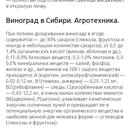
— полностью подготовленные саженцы высаживают
в открытую почву.
Виноград в Сибири. Агротехника.
При полном дозаривании виногада в ягоде
содержится:— до 30% сахаров (глюкоза, фруктоза и
иногда в небольшом количестве сахароза), от 0,5 до
1,4% органических кислот (винная, яблочная и др.),
0,15-0,9% белковых веществ, 0,3-1,0% пектинов, 0,3-
0,5% минеральных веществ — калий, фосфор,
железо и др., витаминов на 100 г сырого вещества
приходится: А (каротин, антиксерофталмический) —
0,02-0,12 мг, В1(тиамин, аневрин) — 0,25-1,25 мг,
В2(рибофлавин) — следы, С(аскорбиновая кислота)
— 0,43-12,2 мг, в очень малых количествах имеются
В6(адермин), Р(цитрин), улавливает кинетическую
энергию солнечных лучей и превращает ее в
потенциальную энергию органического вещества в
наиболее ценной для человека форме — углеводов
(глюкозы и фруктозы).