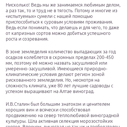
Нисколько! Ведь мы же занимаемся любимым делом,
а раз так, то и труд не в тягость. Потому и многие из
«испытуемых» сумели с нашей помощью
приспособиться к суровым условиям проживания.
Ведь если понимать, что делаешь и для чего, то даже
от капризных сортов можно добиться успешного
роста и созревания.
В зоне земледелия количество выпадающих за год
осадков колеблется в скромных пределах 200-450
мм, поэтому её можно назвать засушливой или
умеренно-засушливой. Имеющиеся природно-
климатические условия делают регион зоной
рискованного земледелия. Но, несмотря на
сложность климата, уже 80 лет лучшие садоводы с
успехом выращивают на Алтае виноград.
И.В.Сталин был большим знатоком и ценителем
хороших вин и всячески способствовал
продвижению на север теплолюбивой виноградной
культуры. Шла активная селекция морозостойких
сортов. Впрочем, виноград не так уж и требователен