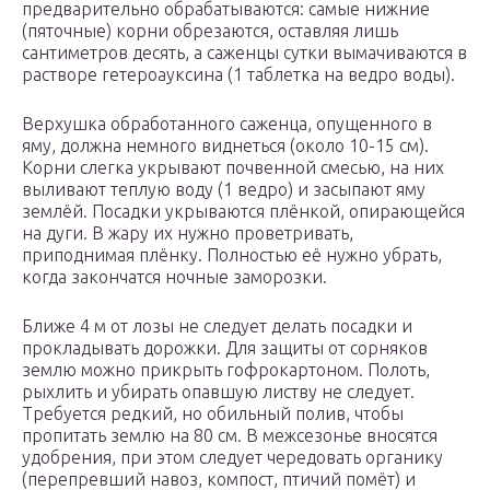
предварительно обрабатываются: самые нижние
(пяточные) корни обрезаются, оставляя лишь
сантиметров десять, а саженцы сутки вымачиваются в
растворе гетероауксина (1 таблетка на ведро воды).
Верхушка обработанного саженца, опущенного в
яму, должна немного виднеться (около 10-15 см).
Корни слегка укрывают почвенной смесью, на них
выливают теплую воду (1 ведро) и засыпают яму
землёй. Посадки укрываются плёнкой, опирающейся
на дуги. В жару их нужно проветривать,
приподнимая плёнку. Полностью её нужно убрать,
когда закончатся ночные заморозки.
Ближе 4 м от лозы не следует делать посадки и
прокладывать дорожки. Для защиты от сорняков
землю можно прикрыть гофрокартоном. Полоть,
рыхлить и убирать опавшую листву не следует.
Требуется редкий, но обильный полив, чтобы
пропитать землю на 80 см. В межсезонье вносятся
удобрения, при этом следует чередовать органику
(перепревший навоз, компост, птичий помёт) и