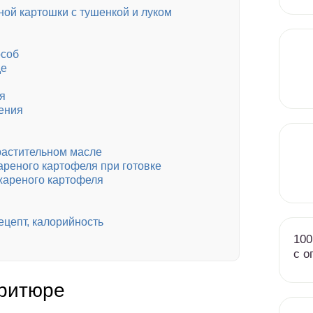
ой картошки с тушенкой и луком
особ
де
я
ения
растительном масле
ареного картофеля при готовке
жареного картофеля
ецепт, калорийность
100
с о
фритюре