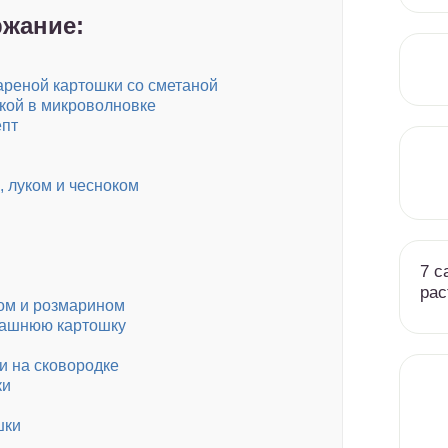
жание:
реной картошки со сметаной
кой в микроволновке
епт
 луком и чесноком
7 с
рас
ом и розмарином
машнюю картошку
и на сковородке
ки
шки