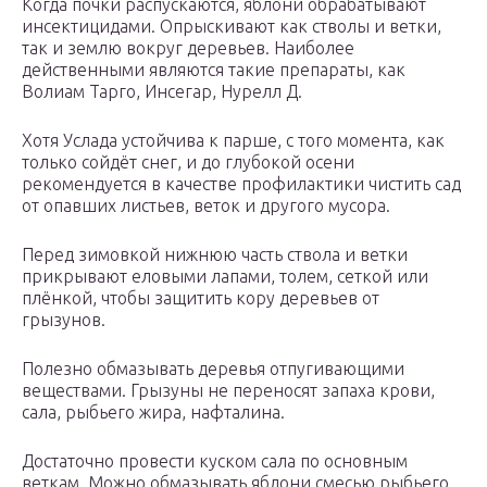
Когда почки распускаются, яблони обрабатывают
инсектицидами. Опрыскивают как стволы и ветки,
так и землю вокруг деревьев. Наиболее
действенными являются такие препараты, как
Волиам Тарго, Инсегар, Нурелл Д.
Хотя Услада устойчива к парше, с того момента, как
только сойдёт снег, и до глубокой осени
рекомендуется в качестве профилактики чистить сад
от опавших листьев, веток и другого мусора.
Перед зимовкой нижнюю часть ствола и ветки
прикрывают еловыми лапами, толем, сеткой или
плёнкой, чтобы защитить кору деревьев от
грызунов.
Полезно обмазывать деревья отпугивающими
веществами. Грызуны не переносят запаха крови,
сала, рыбьего жира, нафталина.
Достаточно провести куском сала по основным
веткам. Можно обмазывать яблони смесью рыбьего