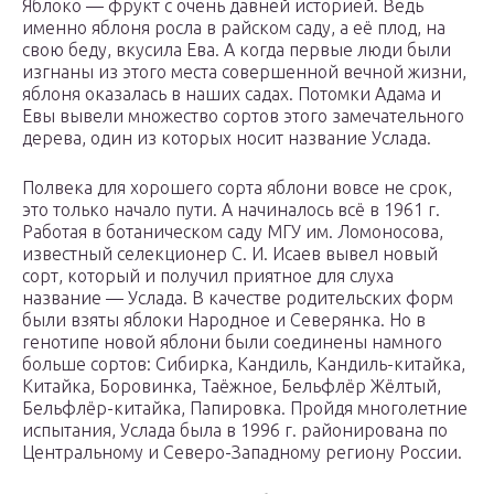
Яблоко — фрукт с очень давней историей. Ведь
именно яблоня росла в райском саду, а её плод, на
свою беду, вкусила Ева. А когда первые люди были
изгнаны из этого места совершенной вечной жизни,
яблоня оказалась в наших садах. Потомки Адама и
Евы вывели множество сортов этого замечательного
дерева, один из которых носит название Услада.
Полвека для хорошего сорта яблони вовсе не срок,
это только начало пути. А начиналось всё в 1961 г.
Работая в ботаническом саду МГУ им. Ломоносова,
известный селекционер С. И. Исаев вывел новый
сорт, который и получил приятное для слуха
название — Услада. В качестве родительских форм
были взяты яблоки Народное и Северянка. Но в
генотипе новой яблони были соединены намного
больше сортов: Сибирка, Кандиль, Кандиль-китайка,
Китайка, Боровинка, Таёжное, Бельфлёр Жёлтый,
Бельфлёр-китайка, Папировка. Пройдя многолетние
испытания, Услада была в 1996 г. районирована по
Центральному и Северо-Западному региону России.