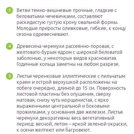
Ветви темно-вишневые прочные, гладкие с
беловатыми чечевичками, составляют
раскидистую густую крону овальной формы.
Молодые приросты оливковые, гибкие, к концу
сезона одревесневают.
Древесина черемухи рассеянно-поровая, с
желтовато-бурым ядром с широкой беловатой
заболонью, у некоторых видов красноватая.
Годичные кольца заметны на любом разрезе.
Листья черенковые эллиптические с пильчатым
краем и острой верхушкой расположены на
побеге очередно, длиной до 15 см. Поверхность
листовой пластины без опушения, сверху
матовая, снизу чуть морщинистая, с ярко
выраженными центральной и боковыми
прожилками, у основания две железки. Листья
черемухи декоративны весь вегетативный
период: весной, летом – яркой зеленой окраски,
к осени желтеют или багровеют.