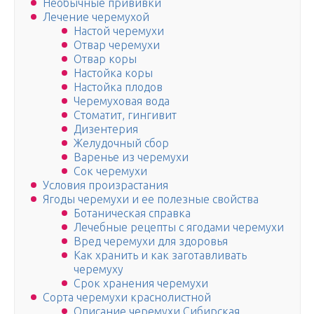
Необычные прививки
Лечение черемухой
Настой черемухи
Отвар черемухи
Отвар коры
Настойка коры
Настойка плодов
Черемуховая вода
Стоматит, гингивит
Дизентерия
Желудочный сбор
Варенье из черемухи
Сок черемухи
Условия произрастания
Ягоды черемухи и ее полезные свойства
Ботаническая справка
Лечебные рецепты с ягодами черемухи
Вред черемухи для здоровья
Как хранить и как заготавливать
черемуху
Срок хранения черемухи
Сорта черемухи краснолистной
Описание черемухи Сибирская