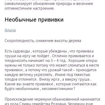
символизирует обновление природы и весеннее
оптимистичное настроение.
Необычные прививки
Алыча
​Скороплодность, снижение высоты дерева​
​Есть садоводы , которые убеждены , что прививка
груши на иргу не пойдет . Отлично прививается и
плодоносить начинает на 3 – 4 год . Хорошие опоры
нужны не только потому что может сломаться в месте
прививки , а потому что урожай такой – приходится
каждую веточку укреплять . Иначе под тяжестью
плодов отломится . Внизу ирга , а вверху груша .
Какие вы знаете прививки , которые считаются как
будто необычными , несовместимыми ?​
​Происхождение черемухи обыкновенной начинается
из рода Сливы семейства Розовых. Черемуху еще