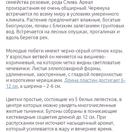
семейства розовые, рода Слива. Ареал
произрастания ее очень обширный. Черемуха
встречается по всему миру в условиях умеренного
климата. Растение предпочитает влажные, богатые
биогумусом, почвы с близким залеганием грунтовых
вод. Встречается на лесных опушках, прогалинах и
вдоль берегов рек.
Молодые побеги имеют черно-серый оттенок коры.
У взрослых ветвей он меняется на вишнево-
коричневый, на котором четко видны светловатые
чечевички. Листья эллипсовидной формы,
удлиненные, заостренные, с гладкой поверхностью
и короткими черешками.
Длина пластин достигает 6-
12 см
, а ширина – 2-6 см.
Цветки простые, состоящие из 5 белых лепестков, в
центре которых можно увидеть многочисленные
желтые тычинки. Бутоны собраны в поникающие
кистевидные соцветия длиной до 12 см. При
распускании они источают насыщенный аромат,
который усиливается в жару и вечернее время.