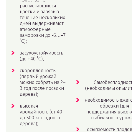
распустившиеся
цветки и завязь в
течение нескольких
дней выдерживают
атмосферные
заморозки до -6…–7
°C);
засухоустойчивость
(до +40 °C);
скороплодность
(первый урожай
можно собрать на 2–
Самобесплоднос
3 год после посадки
(необходимы опылит
дерева);
необходимость ежег
высокая
обрезки (для
урожайность (от 40
поддержания высок
до 300 кг с одного
стабильного урожа
дерева);
осыпаемость плодов