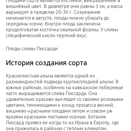
Плодами сорта являются костянки, выкрашенные в
вишнёвый цвет. В диаметре они равны 3 см, а масса
варьирует в пределах 20-30 г. Созревание
начинается в августе, плоды можно убирать до
середины осени. Внутри плода заключена
продолговатая косточка овальной формы. У сливы
специфический кисло-терпкий вкус.
Плоды сливы Писсарди
История создания сорта
Краснолистная алыча является одной из
разновидностей подвида крупноплодной алычи. В
южных районах, особенно на кавказском побережье
часто выращивается слива Писсарда. Она
удивительно красиво выглядит со своими розовыми
цветами, темнеющими к концу процесса весной,
вишнево-красными плодами летом и совсем уж
яркими красными листьями осенью. Ботаник
Писсард привез ее когда-то из Ирана в Европу, где
она прижилась в районах с теплым климатом.