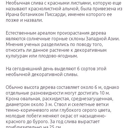
Необычная слива с красными листьями, которую еще
называют краснолистной алычой, была привезена из
Ирана ботаником Писсарди, именем которого ее
позже и назвали.
Естественным ареалом произрастания дерева
являются солнечные горные склоны Западной Азии.
Мнения ученых разделились по поводу того,
относить ли данное растение к декоративным
культурам или плодово-ягодным.
На сегодняшний день выделяют 6 сортов этой
необычной декоративной сливы.
Обычно высота дерева составляет около 6 м, однако
отдельные разновидности могут достигать 10 м.
Крона овальная, раскидистая, среднезагущенная,
диаметром около 3 м. Ствол и скелетные ветки
темно-коричневого или глубокого серого цвета,
молодые побеги меняют окрас от насыщенно-
красного до бурого. За год слива вырастает
приблизительно на 25 см.