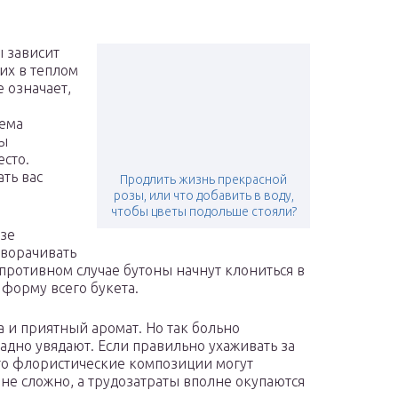
ы зависит
их в теплом
 означает,
иема
ты
сто.
ать вас
Продлить жизнь прекрасной
розы, или что добавить в воду,
чтобы цветы подольше стояли?
азе
оворачивать
 противном случае бутоны начнут клониться в
 форму всего букета.
а и приятный аромат. Но так больно
щадно увядают. Если правильно ухаживать за
то флористические композиции могут
 не сложно, а трудозатраты вполне окупаются