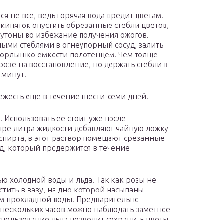
 не все, ведь горячая вода вредит цветам.
 кипяток опустить обрезанные стебли цветов,
бутоны во избежание получения ожогов.
ными стеблями в огнеупорный сосуд, залить
горлышко емкости полотенцем. Чем толще
озе на восстановление, но держать стебли в
 минут.
вежесть еще в течение шести-семи дней.
 Использовать ее стоит уже после
ыре литра жидкости добавляют чайную ложку
спирта, в этот раствор помещают срезанные
ид, который продержится в течение
 холодной воды и льда. Так как розы не
стить в вазу, на дно которой насыпаны
ом прохладной воды. Предварительно
и нескольких часов можно наблюдать заметное
спользование льда позволит сохранить цветы