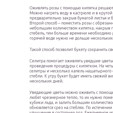
Оживлять розы с помощью кипятка решаются
Можно нагреть воду в кастрюле и в крутой
предварительно закрыв бумагой листья и 
Второй способ – поместить розы с обрезан
небольшим количеством кипятка, накрыв 
стебель, тем больше времени необходимо р
горячей воде нужно не дольше нескольких
Такой способ позволит букету сохранить с
Селитра помогает оживлять увядшие цветы.
проведения процедуры с кипятком. На чет
селитры и несколько капель нашатырного 
стебли. К утру букет будет иметь свежий в
нескольких дней.
Увядающие цветы можно оживить с помощью
любят чрезмерное тепло, то их нужно поме
кубики льда, и залить большим количеств
обновляется срез на стеблях. По истечени
улучшение в состоянии роз. Ежедневное и