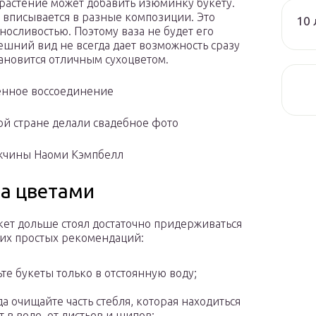
 растение может добавить изюминку букету.
вписывается в разные композиции. Это
10 
осливостью. Поэтому ваза не будет его
нешний вид не всегда дает возможность сразу
становится отличным сухоцветом.
енное воссоединение
й стране делали свадебное фото
ужчины Наоми Кэмпбелл
за цветами
кет дольше стоял достаточно придерживаться
их простых рекомендаций:
ьте букеты только в отстоянную воду;
да очищайте часть стебля, которая находиться
т в воде, от листьев и шипов;