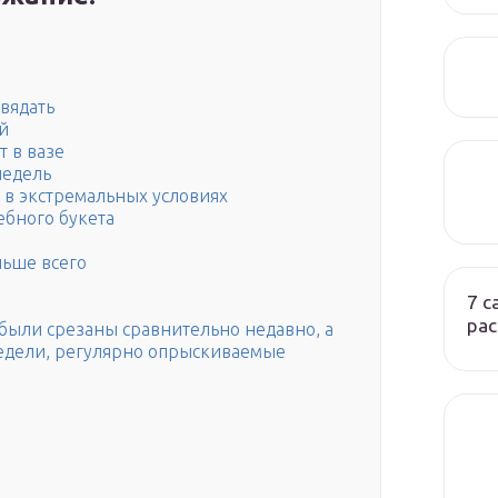
вядать
й
т в вазе
недель
е в экстремальных условиях
ебного букета
льше всего
7 
ра
 были срезаны сравнительно недавно, а
недели, регулярно опрыскиваемые