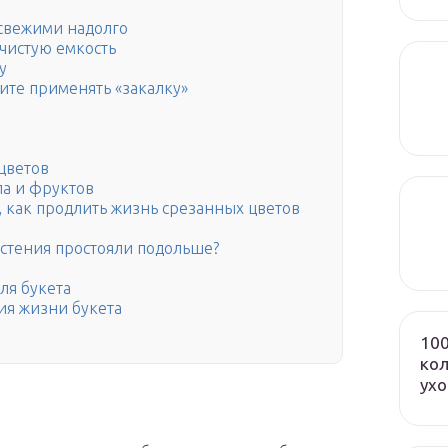
 свежими надолго
чистую емкость
у
тите применять «закалку»
цветов
ла и фруктов
 как продлить жизнь срезанных цветов
астения простояли подольше?
ля букета
я жизни букета
100
кол
ух