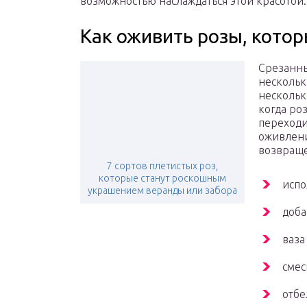
возможностью наслаждаться этой красотой.
Как оживить розы, котор
Срезанны
нескольк
нескольки
когда ро
переходи
оживлени
возвраще
7 сортов плетистых роз,
которые станут роскошным
испо
украшением веранды или забора
доба
ваза
смес
отбе