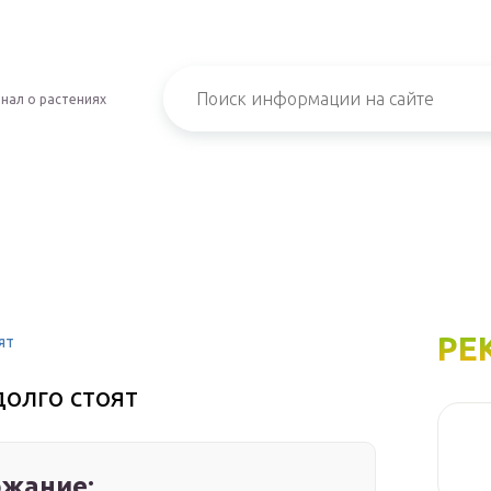
нал о растениях
РЕ
ят
олго стоят
жание: