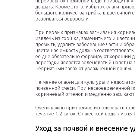
переизбыток поливной воды приводит к уп
дышать. Кроме этого, избыток влаги прив
большого количества грибка в цветочной е
развиваться водоросли.
При первых признаках загнивания корнево
извлечь из горшка, заменить его и цветочн
промыть, удалить заболевшие части и обра
цветочная емкость должна соответствоват
ее дне обязательно формируют хороший д
пересадки является зеленоватый налет на 
неприятный запах от увлажненной почвы.
Не менее опасен для культуры и недостат
почвенной смеси. При несвоевременной п
коричневый оттенок и медленно засыхают
Очень важно при поливе использовать толь
течение 1-2 суток. От жесткой воды листь
Уход за почвой и внесение 