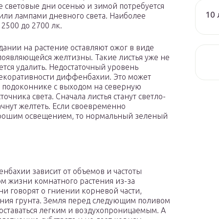
ие световые дни осенью и зимой потребуется
10 
ли лампами дневного света. Наиболее
2500 до 2700 лк.
дании на растение оставляют ожог в виде
появляющейся желтизны. Такие листья уже не
ется удалить. Недостаточный уровень
декоративности диффенбахии. Это может
а подоконнике с выходом на северную
точника света. Сначала листья станут светло-
ачнут желтеть. Если своевременно
хорошим освещением, то нормальный зеленый
енбахии зависит от объемов и частоты
ом жизни комнатного растения из-за
ни говорят о гниении корневой части,
ания грунта. Земля перед следующим поливом
оставаться легким и воздухопроницаемым. А