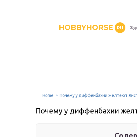
HOBBYHORSE
RU
Жур
Home
Почему у диффенбахии желтеют лис
Почему у диффенбахии желт
Содер