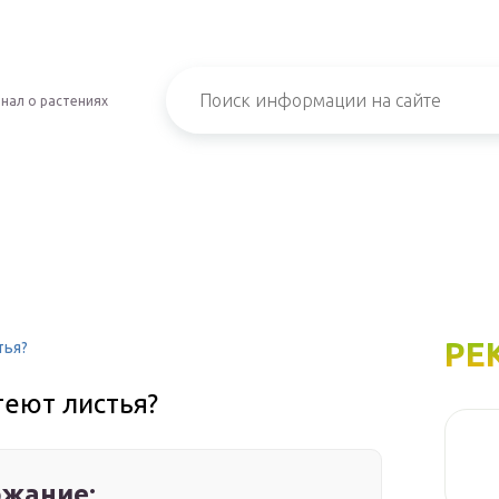
нал о растениях
РЕ
тья?
еют листья?
жание: