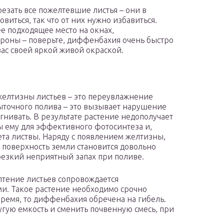
езать все пожелтевшие листья – они в
виться, так что от них нужно избавиться.
е подходящее место на окнах,
роны – поверьте, диффенбахия очень быстро
 вас своей яркой живой окраской.
желтизны листьев – это переувлажнение
ыточного полива – это вызывает нарушение
гнивать. В результате растение недополучает
 ему для эффективного фотосинтеза и,
та листвы. Наряду с появлением желтизны,
 поверхность земли становится довольно
 резкий неприятный запах при поливе.
лтение листьев сопровождается
. Такое растение необходимо срочно
овремя, то диффенбахия обречена на гибель.
ругую емкость и сменить почвенную смесь, при