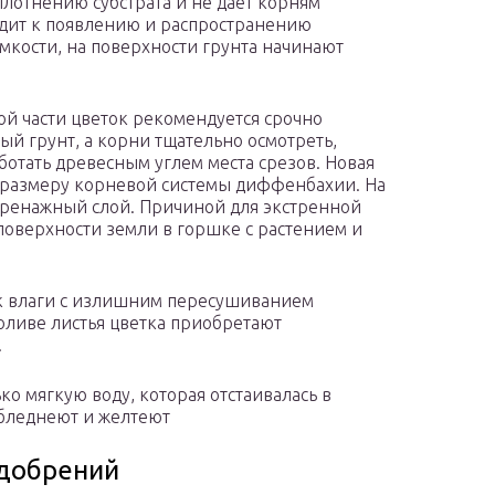
лотнению субстрата и не дает корням
одит к появлению и распространению
мкости, на поверхности грунта начинают
й части цветок рекомендуется срочно
ый грунт, а корни тщательно осмотреть,
ботать древесным углем места срезов. Новая
ь размеру корневой системы диффенбахии. На
ренажный слой. Причиной для экстренной
поверхности земли в горшке с растением и
ок влаги с излишним пересушиванием
оливе листья цветка приобретают
.
ко мягкую воду, которая отстаивалась в
я бледнеют и желтеют
удобрений