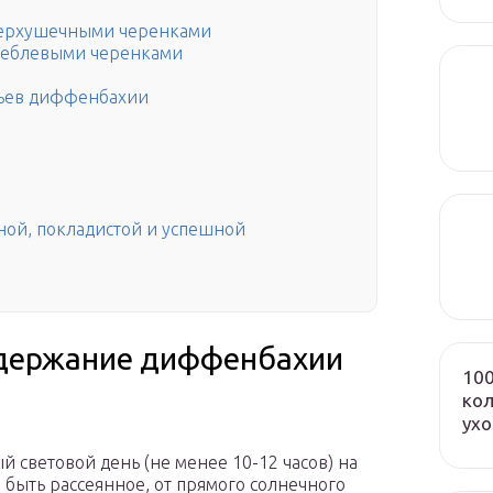
ерхушечными черенками
теблевыми черенками
тьев диффенбахии
ой, покладистой и успешной
одержание диффенбахии
100
кол
ух
 световой день (не менее 10-12 часов) на
быть рассеянное, от прямого солнечного