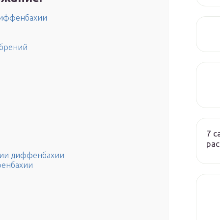
диффенбахии
обрений
7 
ра
нии диффенбахии
фенбахии