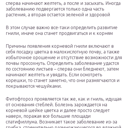
сперва начинают желтеть, а после и засыхать. Иногда
заболеванию подвергается только одна часть
растения, а вторая остается зеленой и здоровой
В этом случае важно все-таки определить развитие
гнили, иначе она станет продвигаться и к корням
Причины появления корневой гнили включают в
себя посадку цветка в малокислотную почву, а также
избыточное орошение и отсутствие возможности для
почвы просохнуть. Определить заболевание удастся
по состоянию листьев – сперва они бледнеют, затем
начинают желтеть и увядать. Если осмотреть
корешки, то станет заметно, что они размягчаются и
покрываются чешуйками.
Фитофтороз проявляется так же, как и гниль, идущая
от основания стеблей. Болезнь зарождается на
корневой шейке цветка и далее просто следует
наверх, поражая все большие площади
спатифиллума. Возникает такое заболевание из-за
грибка, стремительно размножающегося во влажной