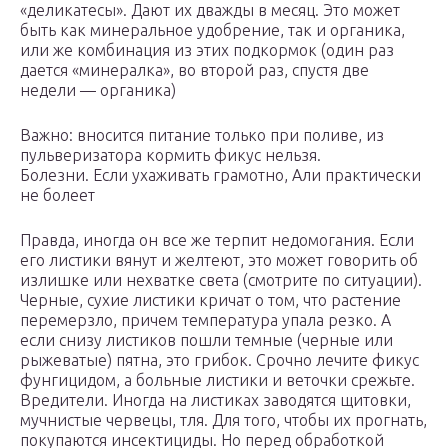
«деликатесы». Дают их дважды в месяц. Это может
быть как минеральное удобрение, так и органика,
или же комбинация из этих подкормок (один раз
дается «минералка», во второй раз, спустя две
недели — органика)
Важно: вносится питание только при поливе, из
пульверизатора кормить фикус нельзя.
Болезни. Если ухаживать грамотно, Али практически
не болеет
Правда, иногда он все же терпит недомогания. Если
его листики вянут и желтеют, это может говорить об
излишке или нехватке света (смотрите по ситуации).
Черные, сухие листики кричат о том, что растение
перемерзло, причем температура упала резко. А
если снизу листиков пошли темные (черные или
рыжеватые) пятна, это грибок. Срочно лечите фикус
фунгицидом, а больные листики и веточки срежьте.
Вредители. Иногда на листиках заводятся щитовки,
мучнистые червецы, тля. Для того, чтобы их прогнать,
покупаются инсектициды. Но перед обработкой