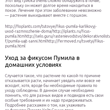
Этот вид грибка очень сложно обнаружить в почве,
поскольку он может долгое время находиться в
покое. Лечение при этом заболевании невозможно
— растение выкидывают вместе с горшком.
http://floplants.com/tutovye/fikus-pumila-karlikovyj-
uxod-razmnozhenie-doma/http://iplants.ru/ficus-
pumila.htmhttp://selo.guru/rastenievodstvo/dekorativnolistv
f/pumila-uajt-sanni.htmlhttp://fermoved.ru/tsvetyi/fikus-
pumila.html
Уход за фикусом Пумила в
домашних условиях
Случается такое, что растение по какой-то причине
отказывается расти, начинает увядать или вовсе не
всходит, хотя, вроде бы необходимые правила по
уходу соблюдены. В данном случае необходимо
помнить, что для разных видов и подвидов есть свои
особые требования и их надо придерживаться.
Подробнее расскажем о том, как ухаживать