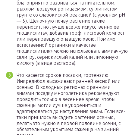
благоприятно развиваться на питательном,
рыхлом, воздухопроницаемом, суглинистом
грунте со слабокислой реакцией (с уровнем рН
— 5). Щелочную почву растение также
переносит, но лучше все же искусственно ее
«подкислить», добавив торф, листовой компост
или перепревшую опавшую хвою. Помимо
естественной органики в качестве
«подкислителя» можно использовать аммиачную
селитру, сернокислый калий или лимонную
кислоту (в виде раствора).
Что касается сроков посадки, гортензию
Инкредибол высаживают ранней весной или
осенью. В холодных регионах с ранними
зимами посадку многолетника рекомендуют
проводить только в весеннее время, чтобы
саженцы могли лучше укорениться и
адаптироваться до наступления зимы. Если все-
таки пришлось высадить растение осенью,
делать это нужно в первой половине осени, с
обязательным укрытием саженца на зимний