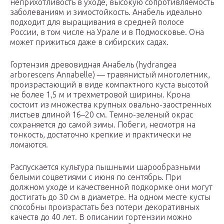
неприхотливость в уходе, высокую сопротивляемость
заболеваниям и зимостойкость. Анабель идеально
подходит для выращивания в средней полосе
России, в том числе на Урале и в Подмосковье. Она
может прижиться даже в сибирских садах.
Гортензия древовидная Анабель (hydrangea
arborescens Annabelle) — травянистый многолетник,
произрастающий в виде компактного куста высотой
не более 1,5 м и трехметровой ширины. Крона
состоит из множества крупных овально-заостренных
листьев длиной 16–20 см. Темно-зеленый окрас
сохраняется до самой зимы. Побеги, несмотря на
тонкость, достаточно крепкие и практически не
ломаются.
Распускается культура пышными шарообразными
белыми соцветиями с июня по сентябрь. При
должном уходе и качественной подкормке они могут
достигать до 30 см в диаметре. На одном месте кусты
способны произрастать без потери декоративных
качеств до 40 лет. В описании гортензии можно