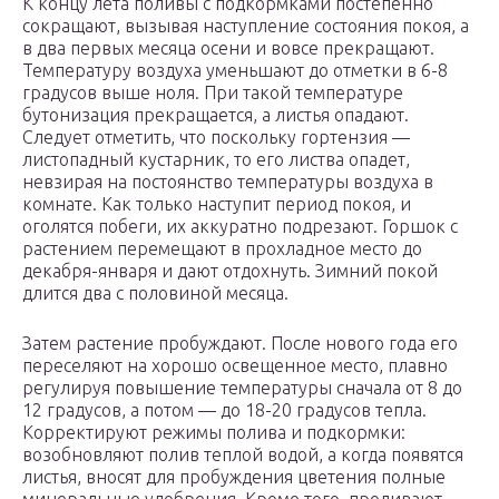
К концу лета поливы с подкормками постепенно
сокращают, вызывая наступление состояния покоя, а
в два первых месяца осени и вовсе прекращают.
Температуру воздуха уменьшают до отметки в 6-8
градусов выше ноля. При такой температуре
бутонизация прекращается, а листья опадают.
Следует отметить, что поскольку гортензия —
листопадный кустарник, то его листва опадет,
невзирая на постоянство температуры воздуха в
комнате. Как только наступит период покоя, и
оголятся побеги, их аккуратно подрезают. Горшок с
растением перемещают в прохладное место до
декабря-января и дают отдохнуть. Зимний покой
длится два с половиной месяца.
Затем растение пробуждают. После нового года его
переселяют на хорошо освещенное место, плавно
регулируя повышение температуры сначала от 8 до
12 градусов, а потом — до 18-20 градусов тепла.
Корректируют режимы полива и подкормки:
возобновляют полив теплой водой, а когда появятся
листья, вносят для пробуждения цветения полные