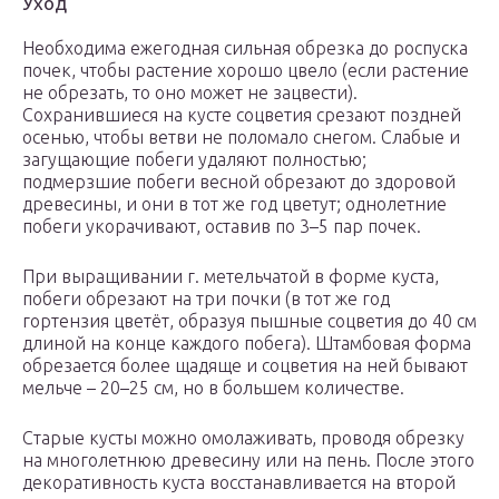
Уход
Необходима ежегодная сильная обрезка до роспуска
почек, чтобы растение хорошо цвело (если растение
не обрезать, то оно может не зацвести).
Сохранившиеся на кусте соцветия срезают поздней
осенью, чтобы ветви не поломало снегом. Слабые и
загущающие побеги удаляют полностью;
подмерзшие побеги весной обрезают до здоровой
древесины, и они в тот же год цветут; однолетние
побеги укорачивают, оставив по 3–5 пар почек.
При выращивании г. метельчатой в форме куста,
побеги обрезают на три почки (в тот же год
гортензия цветёт, образуя пышные соцветия до 40 см
длиной на конце каждого побега). Штамбовая форма
обрезается более щадяще и соцветия на ней бывают
мельче – 20–25 см, но в большем количестве.
Старые кусты можно омолаживать, проводя обрезку
на многолетнюю древесину или на пень. После этого
декоративность куста восстанавливается на второй