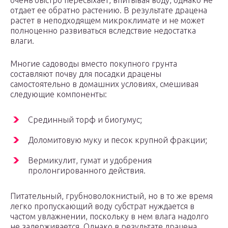
очень быстро пересыхает, впитывая воду, однако не
отдает ее обратно растению. В результате драцена
растет в неподходящем микроклимате и не может
полноценно развиваться вследствие недостатка
влаги.
Многие садоводы вместо покупного грунта
составляют почву для посадки драцены
самостоятельно в домашних условиях, смешивая
следующие компоненты:
Срединный торф и биогумус;
Доломитовую муку и песок крупной фракции;
Вермикулит, гумат и удобрения
пролонгированного действия.
Питательный, грубноволокнистый, но в то же время
легко пропускающий воду субстрат нуждается в
частом увлажнении, поскольку в нем влага надолго
не задерживается. Однако в результате драцена