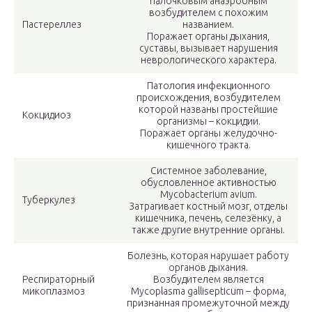
палочковым анаэробным
возбудителем с похожим
Пастереллез
названием.
Поражает органы дыхания,
суставы, вызывает нарушения
неврологического характера.
Патология инфекционного
происхождения, возбудителем
которой названы простейшие
Кокцидиоз
организмы – кокцидии.
Поражает органы желудочно-
кишечного тракта.
Системное заболевание,
обусловленное активностью
Mycobacterium avium.
Туберкулез
Затрагивает костный мозг, отделы
кишечника, печень, селезёнку, а
также другие внутренние органы.
Болезнь, которая нарушает работу
органов дыхания.
Респираторный
Возбудителем является
микоплазмоз
Mycoplasma gallisepticum – форма,
признанная промежуточной между