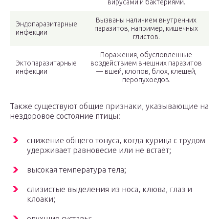
вирусами и бактериями.
Вызваны наличием внутренних
Эндопаразитарные
паразитов, например, кишечных
инфекции
глистов.
Поражения, обусловленные
Эктопаразитарные
воздействием внешних паразитов
инфекции
— вшей, клопов, блох, клещей,
перопухоедов.
Также существуют общие признаки, указывающие на
нездоровое состояние птицы:
снижение общего тонуса, когда курица с трудом
удерживает равновесие или не встаёт;
высокая температура тела;
слизистые выделения из носа, клюва, глаз и
клоаки;
опухшие суставы;