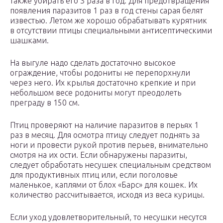
также убирать его 3 раза в год. Для предотвращения
появления паразитов 1 раз в год стены сарая белят
известью. Летом же хорошо обрабатывать курятник
в отсутствии птицы специальными антисептическими
шашками.
На выгуле надо сделать достаточно высокое
ограждение, чтобы родониты не перепорхнули
через него. Их крылья достаточно крепкие и при
небольшом весе родониты могут преодолеть
преграду в 150 см.
Птиц проверяют на наличие паразитов в перьях 1
раз в месяц. Для осмотра птицу следует поднять за
ноги и провести рукой против перьев, внимательно
смотря на их ости. Если обнаружены паразиты,
следует обработать несушек специальным средством
для продуктивных птиц или, если поголовье
маленькое, каплями от блох «Барс» для кошек. Их
количество рассчитывается, исходя из веса курицы.
Если уход удовлетворительный, то несушки несутся