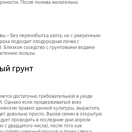
рхности. После полива желательно
ы – без переизбытка азота, но с умеренным
роха подходит плодородная почва с
 Близкое соседство с грунтовыми водами
астению пользы.
ый грунт
ляется достаточно требовательной в уходе
й. Однако если придерживаться всех
ических правил данной культуры, вырастить
дет довольно просто. Высев семян в открытую
едует проводить в последние дни апреля
 с двадцатого числа), после того как
ю сойдет снежный покров и почва слегка