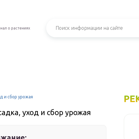
нал о растениях
РЕ
од и сбор урожая
садка, уход и сбор урожая
жание: