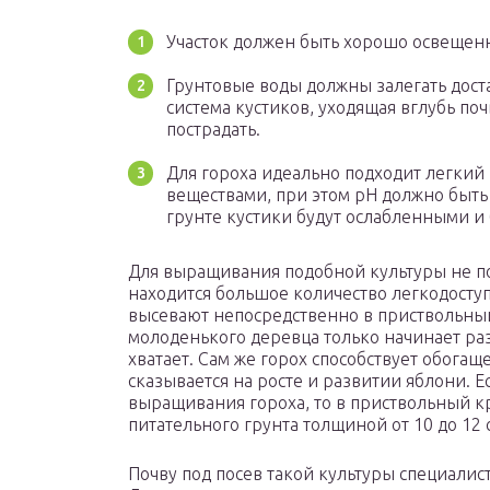
Участок должен быть хорошо освещен
Грунтовые воды должны залегать доста
система кустиков, уходящая вглубь по
пострадать.
Для гороха идеально подходит легки
веществами, при этом рН должно быть
грунте кустики будут ослабленными и
Для выращивания подобной культуры не под
находится большое количество легкодоступ
высевают непосредственно в приствольный
молоденького деревца только начинает раз
хватает. Сам же горох способствует обогащ
сказывается на росте и развитии яблони. Е
выращивания гороха, то в приствольный кр
питательного грунта толщиной от 10 до 12
Почву под посев такой культуры специалис