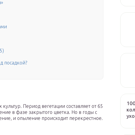
н»
ами
5)
ед посадкой?
100
 культур. Период вегетации составляет от 65
кол
ние в фазе закрытого цветка. Но в годы с
ух
ение, и опыление происходит перекрестное.