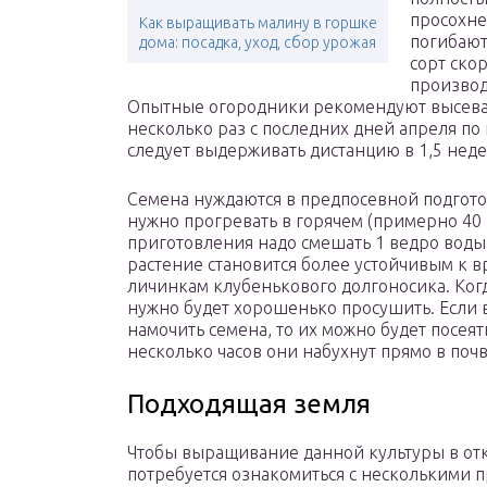
просохне
Как выращивать малину в горшке
погибают
дома: посадка, уход, сбор урожая
сорт ско
производ
Опытные огородники рекомендуют высеват
несколько раз с последних дней апреля п
следует выдерживать дистанцию в 1,5 неде
Семена нуждаются в предпосевной подготов
нужно прогревать в горячем (примерно 40 
приготовления надо смешать 1 ведро воды 
растение становится более устойчивым к 
личинкам клубенькового долгоносика. Когд
нужно будет хорошенько просушить. Если 
намочить семена, то их можно будет посеят
несколько часов они набухнут прямо в почв
Подходящая земля
Чтобы выращивание данной культуры в отк
потребуется ознакомиться с несколькими 