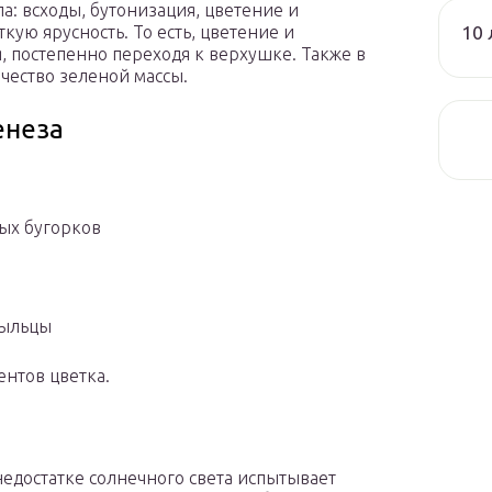
а: всходы, бутонизация, цветение и
10 
кую ярусность. То есть, цветение и
я, постепенно переходя к верхушке. Также в
чество зеленой массы.
енеза
ых бугорков
пыльцы
ентов цветка.
недостатке солнечного света испытывает