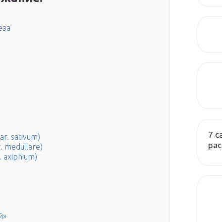
еза
7 
r. sativum)
ра
. medullare)
 axiphium)
й»