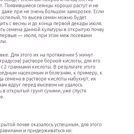
т. Появившиеся сеянцы хорошо растут и не
 даже при не очень большом заморозке. Если
роспелый, то высев семян можно будет
ить с весны и до конца первой декады июля.
ь семена данной культуры в открытую почву
о первые ― июля, при этом меж посевами
ли.
ке. Для этого их на протяжении 5 минут
градусов) растворе борной кислоты, для его
с 2 граммами кислоты. В результате этого
вредным насекомым и болезням, к примеру, к
а семена в растворе кислоты набухнут, их
вам вдруг перед высевом не удалось
ь в открытый грунт сухими, уже спустя
е.
рытой почве оказалось успешным, для этого
правилами и придерживаться их: