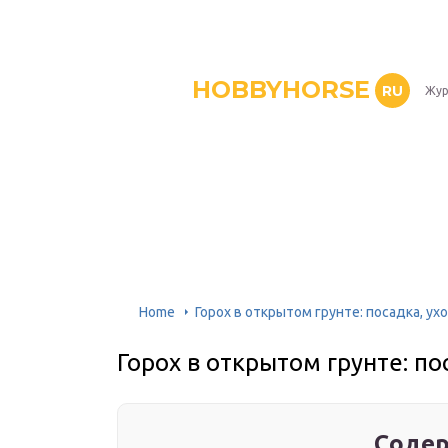
HOBBYHORSE
RU
Жур
Home
Горох в открытом грунте: посадка, ух
Горох в открытом грунте: по
Содер