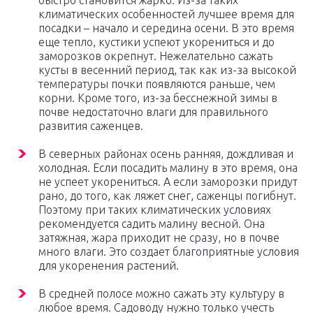
быстро становится жарко. Из-за таких
климатических особенностей лучшее время для
посадки – начало и середина осени. В это время
еще тепло, кустики успеют укорениться и до
заморозков окрепнут. Нежелательно сажать
кусты в весенний период, так как из-за высокой
температуры почки появляются раньше, чем
корни. Кроме того, из-за бесснежной зимы в
почве недостаточно влаги для правильного
развития саженцев.
В северных районах осень ранняя, дождливая и
холодная. Если посадить малину в это время, она
не успеет укорениться. А если заморозки придут
рано, до того, как ляжет снег, саженцы погибнут.
Поэтому при таких климатических условиях
рекомендуется садить малину весной. Она
затяжная, жара приходит не сразу, но в почве
много влаги. Это создает благоприятные условия
для укоренения растений.
В средней полосе можно сажать эту культуру в
любое время. Садоводу нужно только учесть