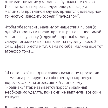
отнимает питание у малины в буквальном смысле.
Избавиться от пырея следует еще до посадки
малины. В противном случае, придется с ювелирной
точностью изводить сорняк “Раундапом”.
Чтобы обезопасить малину от нашествия пырея (с
одной стороны) и предотвратить расползание самой
малины по участку (с другой стороны) малину
следует оградить вкопанными на глубину около 30
см шифера, жести и т.п. Сама по себе, малина еще тот
агрессор тоже…
“И не только” в подзаголовке сказано не просто так
— малина реагирует на собственную корневую
поросль …как на агрессивный сорняк. Эту
“крапивку” (так называется поросль малины)
необходимо удалять, пока они не вытянули все соки
из куста.
Выдергивать ее нельзя — только перерезать