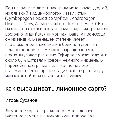
Под названием лимонная трава используют другой,
но близкий вид цимбопогон извилистый
(Cymbopogon flexuosus Stapf син. Andropogon
flexuosus Nees; A. nardus subsp. flexuosus Hack.). Его
называют кохинхинская или малабарская трава или
восточно-индийская лимонная трава, и происходит
он из Индии. В меньшей степени имеет
парфюмерное значение и в большей степени —
лекарственное, кроме того, выращивается как
пряно-вкусовое растение. Эфирное масло содержит
около 80% цитраля и совсем немного мирцена. В
Европейских странах стало модно на лето
высаживать его в пряных садиках в открытый грунт
или в контейнерах выносить на улицу.
как выращивать лимонное сарго?
Игорь Суханов
Лимонное сорго – травянистое многолетнее
растение семейства злаков, культивируется в