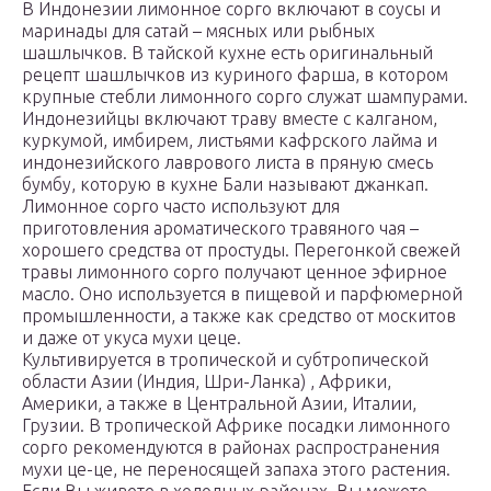
В Индонезии лимонное сорго включают в соусы и
маринады для сатай – мясных или рыбных
шашлычков. В тайской кухне есть оригинальный
рецепт шашлычков из куриного фарша, в котором
крупные стебли лимонного сорго служат шампурами.
Индонезийцы включают траву вместе с калганом,
куркумой, имбирем, листьями кафрского лайма и
индонезийского лаврового листа в пряную смесь
бумбу, которую в кухне Бали называют джанкап.
Лимонное сорго часто используют для
приготовления ароматического травяного чая –
хорошего средства от простуды. Перегонкой свежей
травы лимонного сорго получают ценное эфирное
масло. Оно используется в пищевой и парфюмерной
промышленности, а также как средство от москитов
и даже от укуса мухи цеце.
Культивируется в тропической и субтропической
области Азии (Индия, Шри-Ланка) , Африки,
Америки, а также в Центральной Азии, Италии,
Грузии. В тропической Африке посадки лимонного
сорго рекомендуются в районах распространения
мухи це-це, не переносящей запаха этого растения.