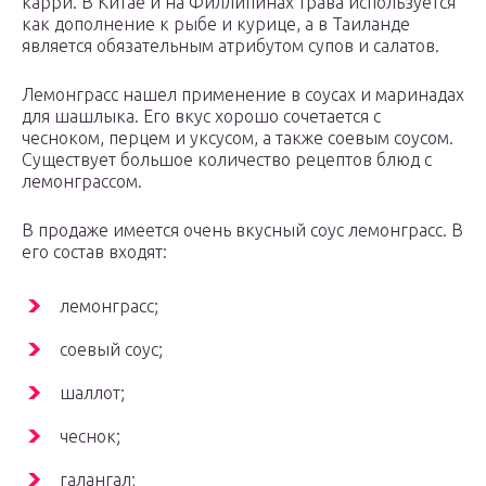
карри. В Китае и на Филлипинах трава используется
как дополнение к рыбе и курице, а в Таиланде
является обязательным атрибутом супов и салатов.
Лемонграсс нашел применение в соусах и маринадах
для шашлыка. Его вкус хорошо сочетается с
чесноком, перцем и уксусом, а также соевым соусом.
Существует большое количество рецептов блюд с
лемонграссом.
В продаже имеется очень вкусный соус лемонграсс. В
его состав входят:
лемонграсс;
соевый соус;
шаллот;
чеснок;
галангал;