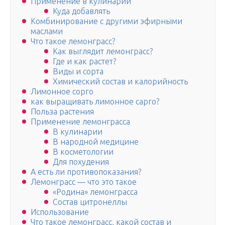
Применение в кулинарии
Куда добавлять
Комбинирование с другими эфирными
маслами
Что такое лемонграсс?
Как выглядит лемонграсс?
Где и как растет?
Виды и сорта
Химический состав и калорийность
Лимонное сорго
как выращивать лимонное сарго?
Польза растения
Применение лемонграсса
В кулинарии
В народной медицине
В косметологии
Для похудения
А есть ли противопоказания?
Лемонграсс — что это такое
«Родина» лемонграсса
Состав цитронеллы
Использование
Что такое лемонграсс, какой состав и