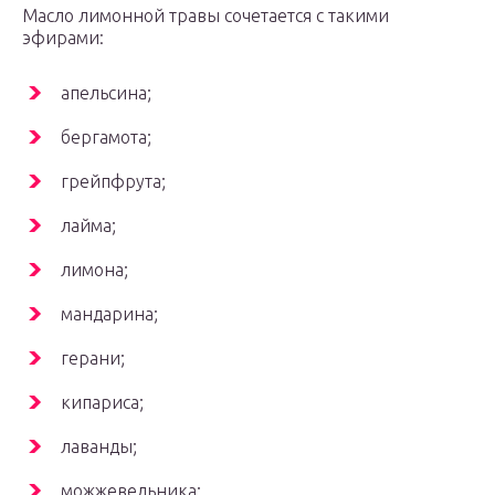
Масло лимонной травы сочетается с такими
эфирами:
апельсина;
бергамота;
грейпфрута;
лайма;
лимона;
мандарина;
герани;
кипариса;
лаванды;
можжевельника;