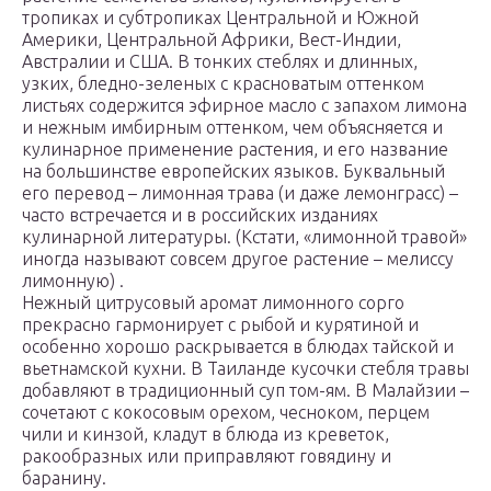
тропиках и субтропиках Центральной и Южной
Америки, Центральной Африки, Вест-Индии,
Австралии и США. В тонких стеблях и длинных,
узких, бледно-зеленых с красноватым оттенком
листьях содержится эфирное масло с запахом лимона
и нежным имбирным оттенком, чем объясняется и
кулинарное применение растения, и его название
на большинстве европейских языков. Буквальный
его перевод – лимонная трава (и даже лемонграсс) –
часто встречается и в российских изданиях
кулинарной литературы. (Кстати, «лимонной травой»
иногда называют совсем другое растение – мелиссу
лимонную) .
Нежный цитрусовый аромат лимонного сорго
прекрасно гармонирует с рыбой и курятиной и
особенно хорошо раскрывается в блюдах тайской и
вьетнамской кухни. В Таиланде кусочки стебля травы
добавляют в традиционный суп том-ям. В Малайзии –
сочетают с кокосовым орехом, чесноком, перцем
чили и кинзой, кладут в блюда из креветок,
ракообразных или приправляют говядину и
баранину.