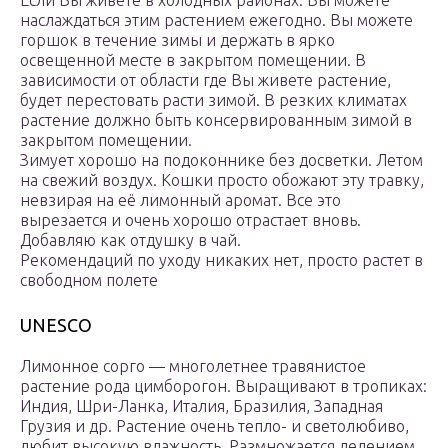
Если Вы живете в холодных районах. Вы можете
наслаждаться этим растением ежегодно. Вы можете
горшок в течение зимы и держать в ярко
освещенной месте в закрытом помещении. В
зависимости от области где Вы живете растение,
будет перестовать расти зимой. В резких климатах
растение должно быть консервированным зимой в
закрытом помещении.
Зимует хорошо на подоконнике без досветки. Летом
на свежий воздух. Кошки просто обожают эту травку,
невзирая на её лимонный аромат. Все это
вырезается и очень хорошо отрастает вновь.
Добавляю как отдушку в чай.
Рекомендаций по уходу никаких нет, просто растет в
свободном полете
UNESCO
Лимонное сорго — многолетнее травянистое
растение рода цимборогон. Выращивают в тропиках:
Индия, Шри-Ланка, Италия, Бразилия, Западная
Грузия и др. Растение очень тепло- и светолюбиво,
любит высокую влажность. Размножается делением