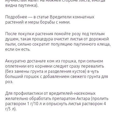
мучнистый налет на нижней стороне листа, иногда
видна паутинка).
Подробнее — в статье Вредители комнатных
растений и меры борьбы с ними.
После покупки растения помойте розу под теплым
душем, такая процедура очистит листья от дорожной
пыли, сильно сократит популяцию паутинного клеща,
если он есть.
Аккуратно достаньте ком из горшка, при сильном
оплетении его корнями следует сразу перевалить
(без замены грунта и разделения кустов) в чуть
больший горшок с добавлением свежего грунта для
роз.
Для профилактики от вредителей-насекомых
желательно обработать препаратом Актара (пролить
раствором 1 г/10 л и опрыснуть листья раствором 4
г/5 л).