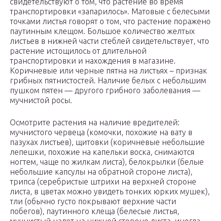
свидетельствуют о том, что растение во время
транспортировки «запарилось». Матовые с белесыми
точками листья говорят о том, что растение поражено
паутинным клещом. Большое количество желтых
листьев в нижней части стеблей свидетельствует, что
растение истощилось от длительной
транспортировки и нахождения в магазине.
Коричневые или черные пятна на листьях – признак
грибных пятнистостей. Наличие белых с небольшим
пушком пятен — другого грибного заболевания —
мучнистой росы.
Осмотрите растения на наличие вредителей:
мучнистого червеца (комочки, похожие на вату в
пазухах листьев), щитовки (коричневые небольшие
лепешки, похожие на капельки воска, снимаются
ногтем, чаще по жилкам листа), белокрылки (белые
небольшие капсулы на обратной стороне листа),
трипса (серебристые штрихи на верхней стороне
листа, в цветах можно увидеть тонких юрких мушек),
тли (обычно густо покрывают верхние части
побегов), паутинного клеща (белесые листья,