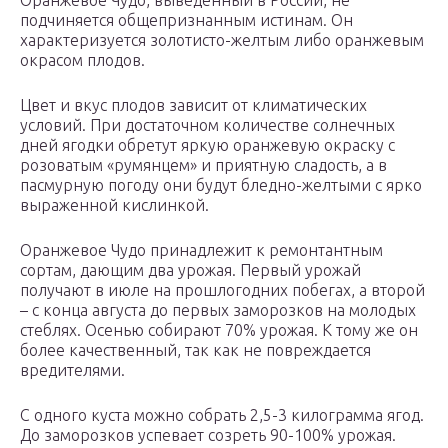
Оранжевое Чудо, выведенный в России, не
подчиняется общепризнанным истинам. Он
характеризуется золотисто-желтым либо оранжевым
окрасом плодов.
Цвет и вкус плодов зависит от климатических
условий. При достаточном количестве солнечных
дней ягодки обретут яркую оранжевую окраску с
розоватым «румянцем» и приятную сладость, а в
пасмурную погоду они будут бледно-желтыми с ярко
выраженной кислинкой.
Оранжевое Чудо принадлежит к ремонтантным
сортам, дающим два урожая. Первый урожай
получают в июле на прошлогодних побегах, а второй
– с конца августа до первых заморозков на молодых
стеблях. Осенью собирают 70% урожая. К тому же он
более качественный, так как не повреждается
вредителями.
С одного куста можно собрать 2,5-3 килограмма ягод.
До заморозков успевает созреть 90-100% урожая.