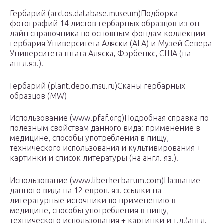
Гербарий (arctos.database.museum)Подборка
фотографий 14 листов гербарных образцов из он-
лайн справочника по основным фондам коллекции
гербария Университета Аляски (ALA) и Музей Севера
Университета штата Аляска, Фэрбенкс, США (на
англ.яз.).
Гербарий (plant.depo.msu.ru)Сканы гербарных
образцов (MW)
Использование (www.pfaf.org)Подробная справка по
полезным свойствам данного вида: применение в
медицине, способы употребления в пищу,
технического использования и культивирования +
картинки и список литературы (на англ. яз.).
Использование (www.liberherbarum.com)Название
данного вида на 12 европ. яз. ссылки на
литературные источники по применению в
медицине, способы употребления в пищу,
технического использования + картинки и т.д.(англ.