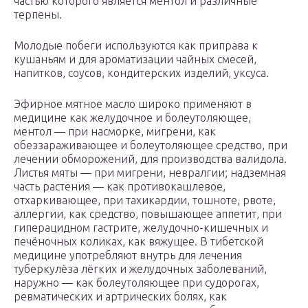
частью которого является ментол и различные
терпены.
Молодые побеги используются как приправа к
кушаньям и для ароматизации чайных смесей,
напитков, соусов, кондитерских изделий, уксуса.
Эфирное мятное масло широко применяют в
медицине как желудочное и болеутоляющее,
ментол — при насморке, мигрени, как
обеззараживающее и болеутоляющее средство, при
лечении обморожений, для производства валидола.
Листья мяты — при мигрени, невралгии; надземная
часть растения — как противокашлевое,
отхаркивающее, при тахикардии, тошноте, рвоте,
аллергии, как средство, повышающее аппетит, при
гиперацидном гастрите, желудочно-кишечных и
печёночных коликах, как вяжущее. В тибетской
медицине употребляют внутрь для лечения
туберкулёза лёгких и желудочных заболеваний,
наружно — как болеутоляющее при судорогах,
ревматических и артрических болях, как