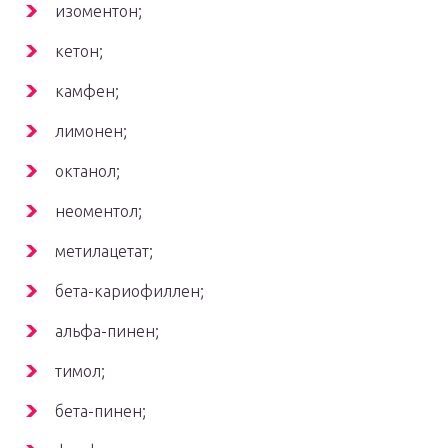
изоментон;
кетон;
камфен;
лимонен;
октанол;
неоментол;
метилацетат;
бета-кариофиллен;
альфа-пинен;
тимол;
бета-пинен;