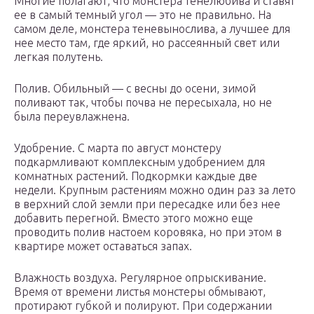
Многие полагают, что монстера тенелюбива и ставят
ее в самый темный угол — это не правильно. На
самом деле, монстера теневынослива, а лучшее для
нее место там, где яркий, но рассеянный свет или
легкая полутень.
Полив. Обильный — с весны до осени, зимой
поливают так, чтобы почва не пересыхала, но не
была переувлажнена.
Удобрение. С марта по август монстеру
подкармливают комплексным удобрением для
комнатных растений. Подкормки каждые две
недели. Крупным растениям можно один раз за лето
в верхний слой земли при пересадке или без нее
добавить перегной. Вместо этого можно еще
проводить полив настоем коровяка, но при этом в
квартире может оставаться запах.
Влажность воздуха. Регулярное опрыскивание.
Время от времени листья монстеры обмывают,
протирают губкой и полируют. При содержании