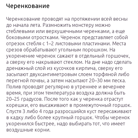
Черенкование
Черенкование проводят на протяжении всей весны
до начала лета. Размножить монстеру можно
стеблевыми или верхушечными черенками, а еще
боковыми отростками. Черенок представляет собой
отрезок стебля с 1–2 листовыми пластинами. Места
срезов обрабатывают угольным порошком. На
укоренение черенок сажают в отдельный горшочек,
а сверху его накрывают стеклом. На дне надо сделать
дренажный слой из кусочков кирпича, сверху его
засыпают двухсантиметровым слоем торфяной либо
перегной почвы, а затем насыпают 20–30 мм песка.
Полив проводят регулярно в утреннее и вечернее
время, при этом температура воздуха должна быть
20–25 градусов. После того как у черенка отрастут
корешки, его высаживают в промежуточный горшок.
Спустя 3 либо 4 года разросшийся куст пересаживают
в кадку либо более крупный горшок. Чтобы черенок
укоренился быстрее, надо выбирать тот, что имеет
воздушные корни.