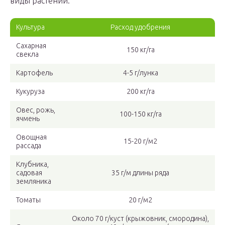
виды растений.
Культура
Расход удобрения
Сахарная
150 кг/га
свекла
Картофель
4-5 г/лунка
Кукуруза
200 кг/га
Овес, рожь,
100-150 кг/га
ячмень
Овощная
15-20 г/м2
рассада
Клубника,
садовая
35 г/м длины ряда
земляника
Томаты
20 г/м2
Около 70 г/куст (крыжовник, смородина),