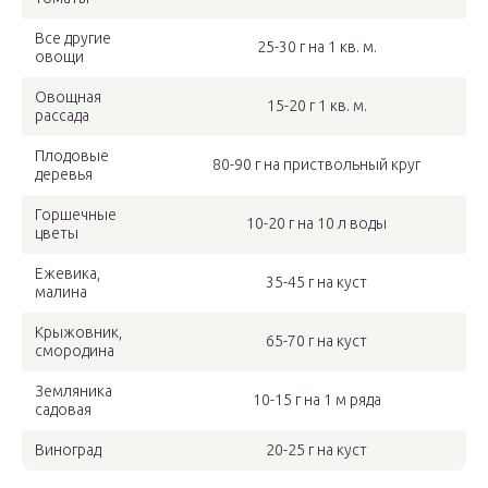
Все другие
25-30 г на 1 кв. м.
овощи
Овощная
15-20 г 1 кв. м.
рассада
Плодовые
80-90 г на приствольный круг
деревья
Горшечные
10-20 г на 10 л воды
цветы
Ежевика,
35-45 г на куст
малина
Крыжовник,
65-70 г на куст
смородина
Земляника
10-15 г на 1 м ряда
садовая
Виноград
20-25 г на куст