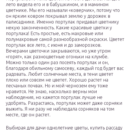
лето видела его и в бабушкином, и в мамином
цветнике. Мы его называли «коверчик», потому что
он ярким ковром покрывал землю у дорожек в
палисаднике. Именно портулак придавал цветнику
некую законченность. Какие красивые цветки у
портулака! Есть простые, есть махровые или
полумахровые самой разнообразной окраски. Цветет
портулак все лето, с июня и до заморозков.
Вечерами цветочки закрываются, но уже утром
«горят», как разноцветные огоньки на клумбе.
Можно только один раз посеять портулак и он,
благодаря обильному самосеву, каждый год будет вас
радовать. Любит солнечные места, в тени цветет
плохо или совсем не цветет. Хорошо растет на
песчаных почвах. Но и мой чернозем ему тоже
нравится. Не знаю, насколько верны мои
наблюдения, но кажется портулак лучше не
удобрять. Разрастаясь, портулак может даже сорняки
выжить. Я ни разу не наблюдала сорняков на том
месте, где он растет.
Выбирая для дачи однолетние цветы, купить рассаду