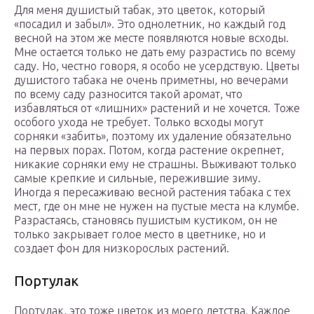
Для меня душистый табак, это цветок, который
«посадил и забыл». Это однолетник, но каждый год
весной на этом же месте появляются новые всходы.
Мне остается только не дать ему разрастись по всему
саду. Но, честно говоря, я особо не усердствую. Цветы
душистого табака не очень приметны, но вечерами
по всему саду разносится такой аромат, что
избавляться от «лишних» растений и не хочется. Тоже
особого ухода не требует. Только всходы могут
сорняки «забить», поэтому их удаление обязательно
на первых порах. Потом, когда растение окрепнет,
никакие сорняки ему не страшны. Выживают только
самые крепкие и сильные, пережившие зиму.
Иногда я пересаживаю весной растения табака с тех
мест, где он мне не нужен на пустые места на клумбе.
Разрастаясь, становясь пушистым кустиком, он не
только закрывает голое место в цветнике, но и
создает фон для низкорослых растений.
Портулак
Портулак, это тоже цветок из моего детства. Каждое