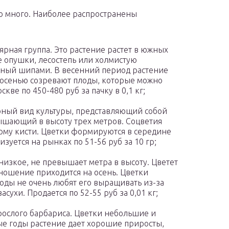
о много. Наиболее распространены
рная группа. Это растение растет в южных
е опушки, лесостепь или холмистую
нный шипами. В весенний период растение
 осенью созревают плоды, которые можно
кве по 450-480 руб за пачку в 0,1 кг;
рный вид культуры, представляющий собой
ышающий в высоту трех метров. Соцветия
рму кисти. Цветки формируются в середине
зуется на рынках по 51-56 руб за 10 гр;
низкое, не превышает метра в высоту. Цветет
оношение приходится на осень. Цветки
оды не очень любят его выращивать из-за
сухи. Продается по 52-55 руб за 0,01 кг;
рослого барбариса. Цветки небольшие и
е годы растение дает хорошие приросты,