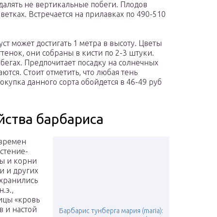
далять не вертикальные побеги. Плодов
ветках. Встречается на прилавках по 490-510
ст может достигать 1 метра в высоту. Цветы
енок, они собраны в кисти по 2-3 штуки.
бегах. Предпочитает посадку на солнечных
ются. Стоит отметить, что любая тень
купка данного сорта обойдется в 46-49 руб
йства барбариса
 времен
астение-
ы и корни
и и других
 хранились
.э.,
ицы «кровь
в и настой
Барбарис тунберга мария (maria):