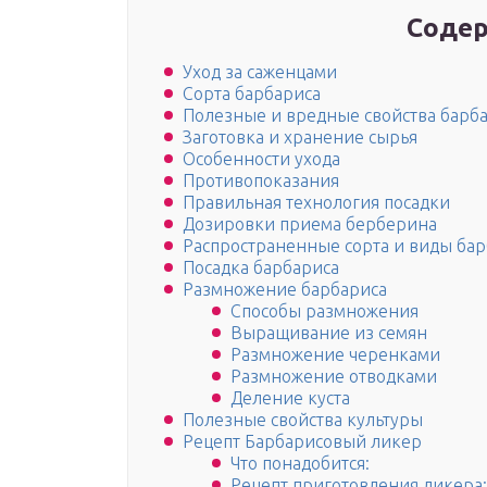
Содер
Уход за саженцами
Сорта барбариса
Полезные и вредные свойства барб
Заготовка и хранение сырья
Особенности ухода
Противопоказания
Правильная технология посадки
Дозировки приема берберина
Распространенные сорта и виды ба
Посадка барбариса
Размножение барбариса
Способы размножения
Выращивание из семян
Размножение черенками
Размножение отводками
Деление куста
Полезные свойства культуры
Рецепт Барбарисовый ликер
Что понадобится:
Рецепт приготовления ликера: