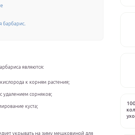
те
я барбарис.
арбариса являются:
кислорода к корням растения;
 с удалением сорняков;
100
мирование куста;
кол
ух
ледует укрывать на зиму мешковиной для