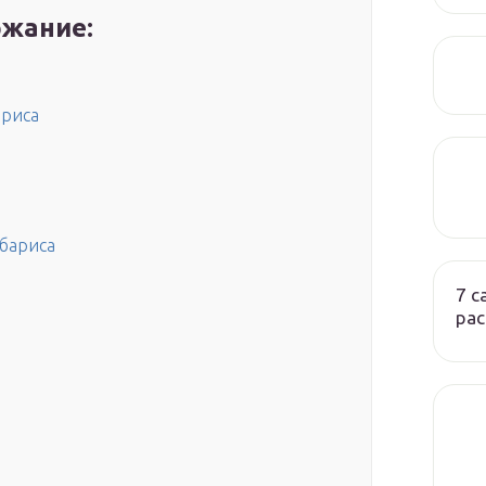
жание:
ариса
рбариса
7 
ра