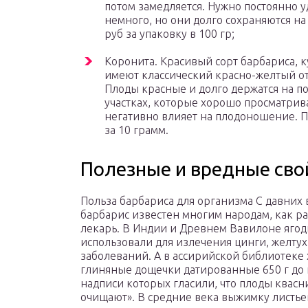
потом замедляется. Нужно постоянно у
немного, но они долго сохраняются на 
руб за упаковку в 100 гр;
Коронита. Красивый сорт барбариса, ку
имеют классический красно-желтый отт
Плоды красные и долго держатся на по
участках, которые хорошо просматрива
негативно влияет на плодоношение. По
за 10 грамм.
Полезные и вредные сво
Польза барбариса для организма С давних
барбарис известен многим народам, как р
лекарь. В Индии и Древнем Вавилоне ягод
использовали для излечения цинги, желтух
заболеваний. А в ассирийской библиотеке
глиняные дощечки датированные 650 г до н
надписи которых гласили, что плоды квасн
очищают». В средние века выжимку листье