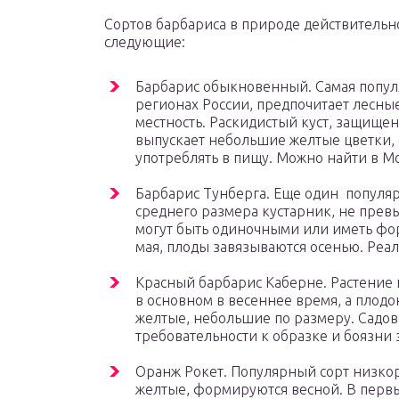
Сортов барбариса в природе действительн
следующие:
Барбарис обыкновенный. Самая популя
регионах России, предпочитает лесны
местность. Раскидистый куст, защище
выпускает небольшие желтые цветки,
употреблять в пищу. Можно найти в Мос
Барбарис Тунберга. Еще один популя
среднего размера кустарник, не прев
могут быть одиночными или иметь фо
мая, плоды завязываются осенью. Реали
Красный барбарис Каберне. Растение 
в основном в весеннее время, а плод
желтые, небольшие по размеру. Садов
требовательности к образке и боязни за
Оранж Рокет. Популярный сорт низко
желтые, формируются весной. В первы