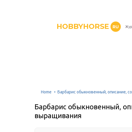
HOBBYHORSE
RU
Жур
Home
Барбарис обыкновенный, описание, с
Барбарис обыкновенный, опи
выращивания