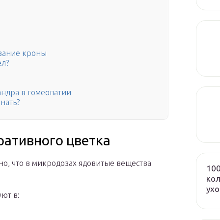
вание кроны
ел?
ндра в гомеопатии
нать?
ративного цветка
но, что в микродозах ядовитые вещества
100
кол
ух
ют в: