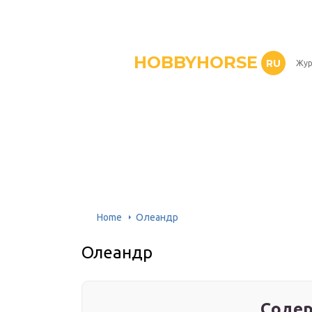
HOBBYHORSE
RU
Жур
Home
Олеандр
Олеандр
Содер