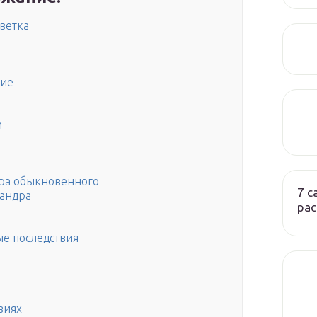
ветка
ние
и
дра обыкновенного
7 
еандра
ра
е последствия
виях